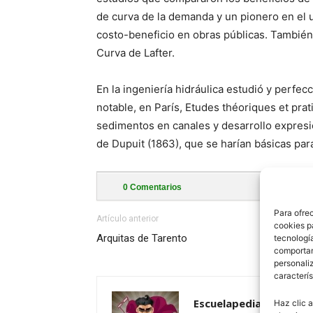
de curva de la demanda y un pionero en el u
costo-beneficio en obras públicas. También a
Curva de Lafter.
En la ingeniería hidráulica estudió y perfec
notable, en París, Etudes théoriques et pra
sedimentos en canales y desarrollo expresion
de Dupuit (1863), que se harían básicas par
0
Comentarios
Para ofre
Artículo anterior
cookies p
Arquitas de Tarento
tecnologí
comportam
personaliz
caracterís
Escuelapedia
Haz clic a