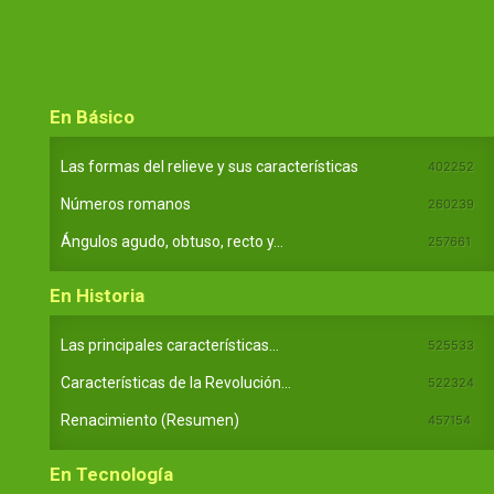
En Básico
Las formas del relieve y sus características
402252
Números romanos
260239
Ángulos agudo, obtuso, recto y...
257661
En Historia
Las principales características...
525533
Características de la Revolución...
522324
Renacimiento (Resumen)
457154
En Tecnología