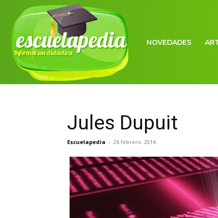
escuelapedia
NOVEDADES
AR
Información didáctica
Jules Dupuit
Escuelapedia
-
26 febrero, 2014