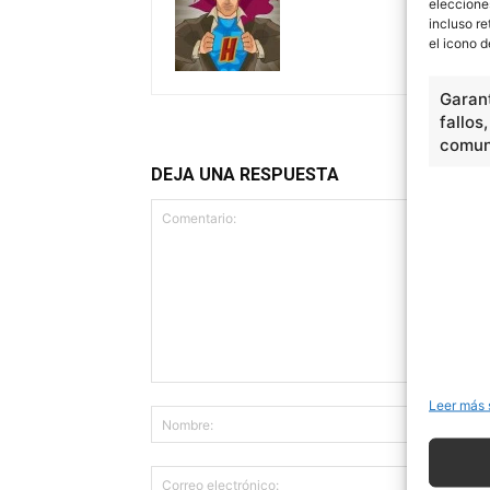
eleccione
incluso re
el icono d
Garant
fallos
comuni
DEJA UNA RESPUESTA
Leer más 