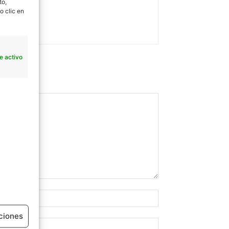
to,
o clic en
e activo
ciones