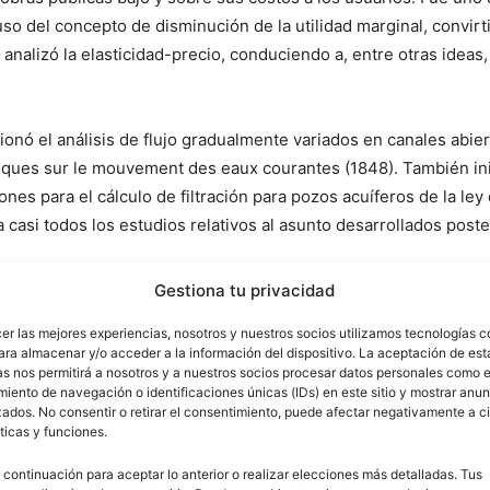
so del concepto de disminución de la utilidad marginal, convirti
nalizó la elasticidad-precio, conduciendo a, entre otras ideas, 
cionó el análisis de flujo gradualmente variados en canales abie
tiques sur le mouvement des eaux courantes (1848). También ini
es para el cálculo de filtración para pozos acuíferos de la ley 
a casi todos los estudios relativos al asunto desarrollados post
Gestiona tu privacidad
cer las mejores experiencias, nosotros y nuestros socios utilizamos tecnologías 
ara almacenar y/o acceder a la información del dispositivo. La aceptación de est
as nos permitirá a nosotros y a nuestros socios procesar datos personales como e
iento de navegación o identificaciones únicas (IDs) en este sitio y mostrar anun
ados. No consentir o retirar el consentimiento, puede afectar negativamente a ci
ticas y funciones.
 continuación para aceptar lo anterior o realizar elecciones más detalladas. Tus