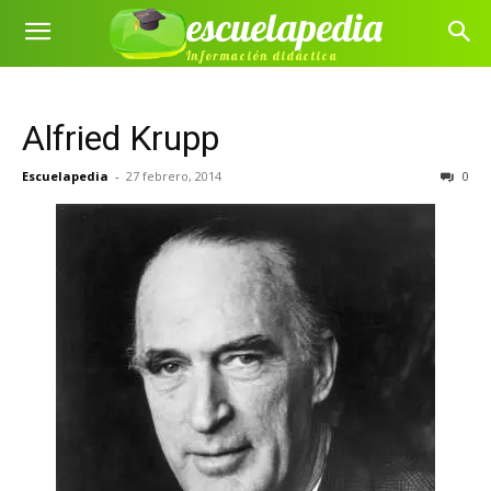
escuelapedia
Información didáctica
Alfried Krupp
Escuelapedia
-
27 febrero, 2014
0