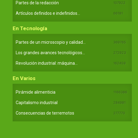
Partes de la redacción
107922
Artículos definidos e indefinidos...
66181
En Tecnología
Partes de un microscopio y calidad...
369765
Los grandes avances tecnológicos...
272923
Revolución industrial: máquina...
162459
En Varios
Pirámide alimenticia
1166386
Capitalismo industrial
284981
Consecuencias de terremotos
277770