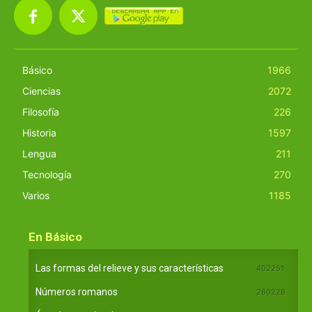
Básico
1966
Ciencias
2072
Filosofía
226
Historia
1597
Lengua
211
Tecnología
270
Varios
1185
En Básico
Las formas del relieve y sus características
402251
Números romanos
260226