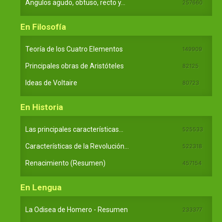
Ángulos agudo, obtuso, recto y...
257660
En Filosofía
Teoría de los Cuatro Elementos
149909
Principales obras de Aristóteles
82125
Ideas de Voltaire
80723
En Historia
Las principales características...
525533
Características de la Revolución...
522318
Renacimiento (Resumen)
457154
En Lengua
La Odisea de Homero - Resumen
233377