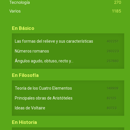
Tecnología
270
Varios
1185
En Básico
Las formas del relieve y sus características
402251
Números romanos
260223
Ángulos agudo, obtuso, recto y...
257660
En Filosofía
Teoría de los Cuatro Elementos
149909
Principales obras de Aristóteles
82125
Ideas de Voltaire
80723
En Historia