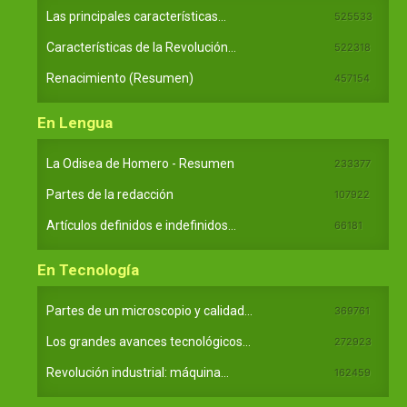
Las principales características...
525533
Características de la Revolución...
522318
Renacimiento (Resumen)
457154
En Lengua
La Odisea de Homero - Resumen
233377
Partes de la redacción
107922
Artículos definidos e indefinidos...
66181
En Tecnología
Partes de un microscopio y calidad...
369761
Los grandes avances tecnológicos...
272923
Revolución industrial: máquina...
162459