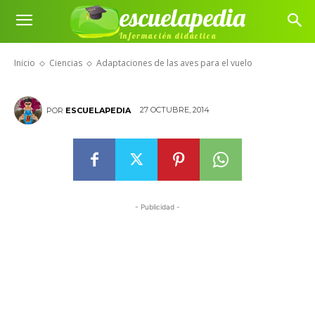
escuelapedia
Adaptaciones de las aves para
Información didáctica
el vuelo
Inicio
Ciencias
Adaptaciones de las aves para el vuelo
27 OCTUBRE, 2014
POR
ESCUELAPEDIA
- Publicidad -