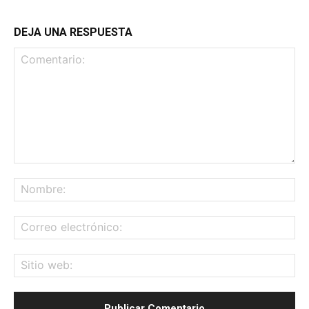
DEJA UNA RESPUESTA
Comentario:
No
Co
ele
Sit
we