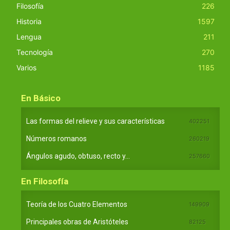
Filosofía
226
Historia
1597
Lengua
211
Tecnología
270
Varios
1185
En Básico
Las formas del relieve y sus características
402251
Números romanos
260219
Ángulos agudo, obtuso, recto y...
257660
En Filosofía
Teoría de los Cuatro Elementos
149909
Principales obras de Aristóteles
82125