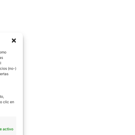
como
as
l
cios (no-)
ertas
to,
o clic en
e activo