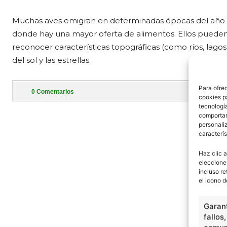
Muchas aves emigran en determinadas épocas del año en
donde hay una mayor oferta de alimentos. Ellos pueden 
reconocer características topográficas (como ríos, lagos
del sol y las estrellas.
Para ofre
0
Comentarios
cookies p
tecnologí
- Publi
comportam
personaliz
caracterís
Haz clic a
eleccione
incluso re
el icono d
Garant
fallos