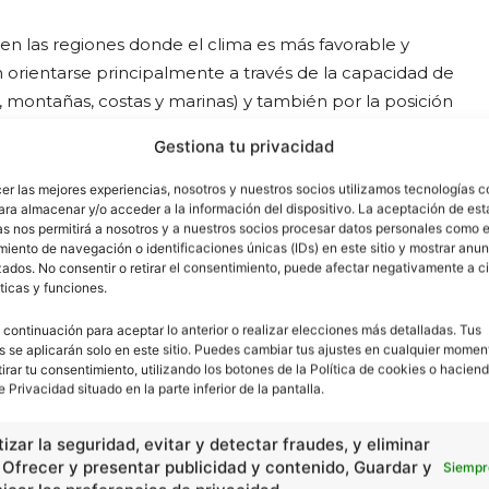
 las regiones donde el clima es más favorable y
orientarse principalmente a través de la capacidad de
, montañas, costas y marinas) y también por la posición
Gestiona tu privacidad
cer las mejores experiencias, nosotros y nuestros socios utilizamos tecnologías 
ara almacenar y/o acceder a la información del dispositivo. La aceptación de est
as nos permitirá a nosotros y a nuestros socios procesar datos personales como e
cidad -
iento de navegación o identificaciones únicas (IDs) en este sitio y mostrar anun
ados. No consentir o retirar el consentimiento, puede afectar negativamente a ci
ticas y funciones.
 continuación para aceptar lo anterior o realizar elecciones más detalladas. Tus
s se aplicarán solo en este sitio. Puedes cambiar tus ajustes en cualquier momen
tirar tu consentimiento, utilizando los botones de la Política de cookies o haciend
e Privacidad situado en la parte inferior de la pantalla.
izar la seguridad, evitar y detectar fraudes, y eliminar
, Ofrecer y presentar publicidad y contenido, Guardar y
Siempr