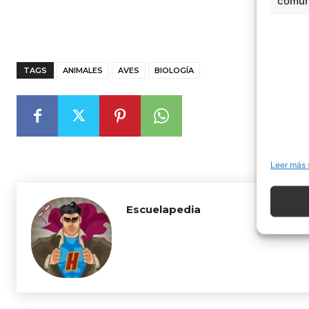
comuni
TAGS
ANIMALES
AVES
BIOLOGÍA
Leer más 
Escuelapedia