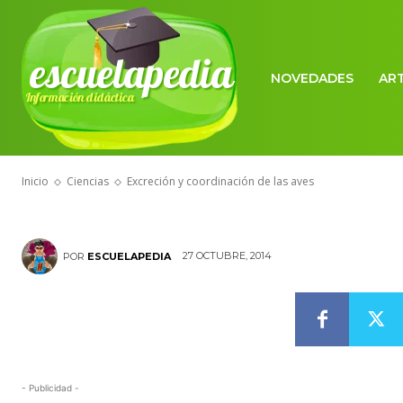
CIENCIAS
escuelapedia
Excreción y c
NOVEDADES
AR
Información didáctica
aves
Inicio
Ciencias
Excreción y coordinación de las aves
27 OCTUBRE, 2014
POR
ESCUELAPEDIA
- Publicidad -