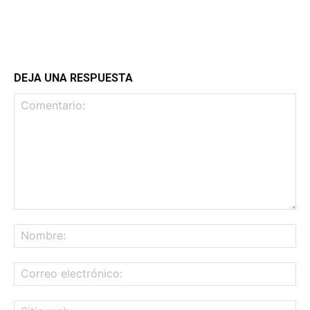
DEJA UNA RESPUESTA
Comentario:
No
Co
ele
Sit