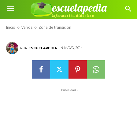
escuelapedia
Información didáctica
Zona de transición
Inicio
Varios
Zona de transición
4 MAYO, 2014
POR
ESCUELAPEDIA
- Publicidad -