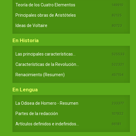
Teoría de los Cuatro Elementos
149910
Principales obras de Aristóteles
82125
Ideas de Voltaire
80723
En Historia
Las principales características...
525533
Características de la Revolución...
522321
Renacimiento (Resumen)
457154
En Lengua
La Odisea de Homero - Resumen
233377
Partes de la redacción
107922
Artículos definidos e indefinidos...
66181