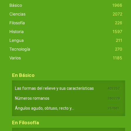
Básico
1966
Ciencias
2072
Filosofía
226
Historia
1597
Lengua
211
Tecnología
270
Varios
1185
En Básico
Las formas del relieve y sus características
402252
Números romanos
260229
Ángulos agudo, obtuso, recto y...
257661
En Filosofía