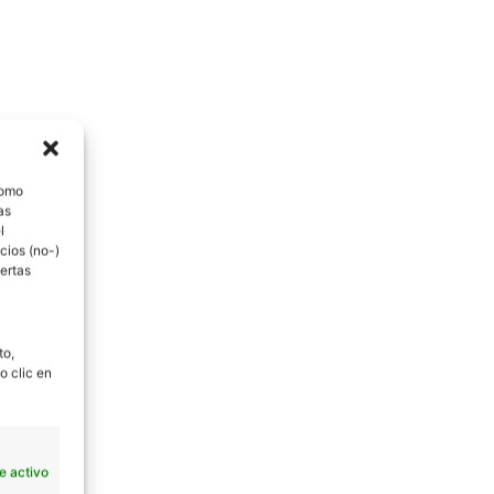
como
as
l
cios (no-)
ertas
to,
o clic en
e activo