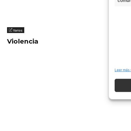
comuni
Varios
Violencia
Leer más 