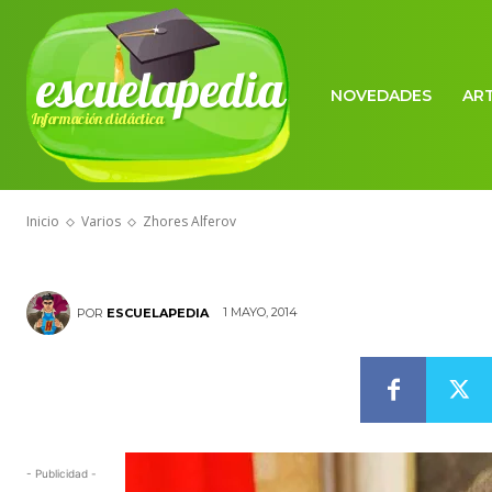
escuelapedia
NOVEDADES
AR
Información didáctica
VARIOS
Zhores Alfero
Inicio
Varios
Zhores Alferov
1 MAYO, 2014
POR
ESCUELAPEDIA
- Publicidad -