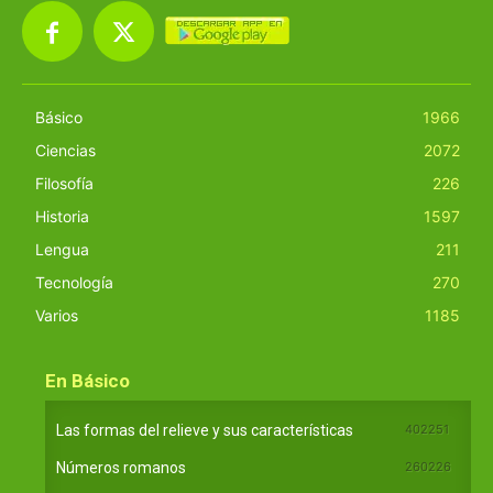
Básico
1966
Ciencias
2072
Filosofía
226
Historia
1597
Lengua
211
Tecnología
270
Varios
1185
En Básico
Las formas del relieve y sus características
402251
Números romanos
260226