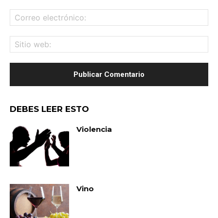
Co
ele
Sit
we
DEBES LEER ESTO
Violencia
Vino