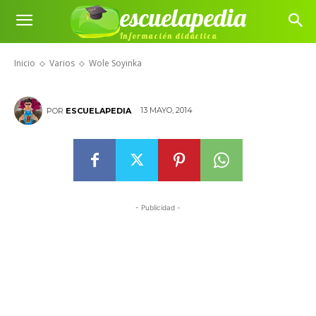
escuelapedia
Información didáctica
Wole Soyinka
Inicio
Varios
Wole Soyinka
13 MAYO, 2014
POR
ESCUELAPEDIA
- Publicidad -