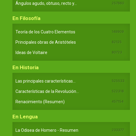
Ángulos agudo, obtuso, recto y...
257660
En Filosofía
Teoría de los Cuatro Elementos
149909
Principales obras de Aristóteles
82125
Ideas de Voltaire
80723
En Historia
Las principales características...
525533
Características de la Revolución...
522318
Renacimiento (Resumen)
457154
En Lengua
La Odisea de Homero - Resumen
233377