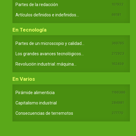
Partes de la redacción
107922
Artículos definidos e indefinidos...
66181
En Tecnología
Partes de un microscopio y calidad...
369765
Los grandes avances tecnológicos...
272923
Revolución industrial: máquina...
162459
En Varios
Pirámide alimenticia
1166386
Capitalismo industrial
284981
Consecuencias de terremotos
277770