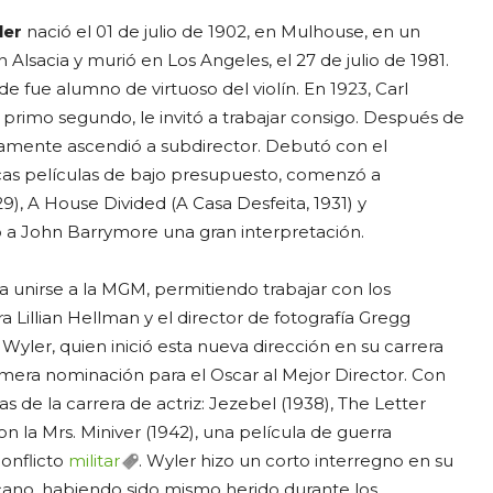
ler
nació el 01 de julio de 1902, en Mulhouse, en un
sacia y murió en Los Angeles, el 27 de julio de 1981.
de fue alumno de virtuoso del violín. En 1923, Carl
primo segundo, le invitó a trabajar consigo. Después de
damente ascendió a subdirector. Debutó con el
cas películas de bajo presupuesto, comenzó a
9), A House Divided (A Casa Desfeita, 1931) y
ó a John Barrymore una gran interpretación.
 unirse a la MGM, permitiendo trabajar con los
 Lillian Hellman y el director de fotografía Gregg
 Wyler, quien inició esta nueva dirección en su carrera
imera nominación para el Oscar al Mejor Director. Con
s de la carrera de actriz: Jezebel (1938), The Letter
on la Mrs. Miniver (1942), una película de guerra
conflicto
militar
. Wyler hizo un corto interregno en su
icano, habiendo sido mismo herido durante los