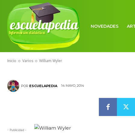
escuelapedia
NOVEDADES
AR
Información didáctica
VARIOS
William Wyle
Inicio
Varios
William Wyler
14 MAYO, 2014
POR
ESCUELAPEDIA
- Publicidad -