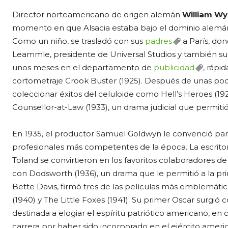
Director norteamericano de origen alemán
William Wy
momento en que Alsacia estaba bajo el dominio alemán Al
Como un niño, se trasladó con sus
padres
a París, don
Leammle, presidente de Universal Studios y también su 
unos meses en el departamento de
publicidad
, rápi
cortometraje Crook Buster (1925). Después de unas po
coleccionar éxitos del celuloide como Hell’s Heroes (192
Counsellor-at-Law (1933), un drama judicial que permiti
En 1935, el productor Samuel Goldwyn le convenció para
profesionales más competentes de la época. La escritora
Toland se convirtieron en los favoritos colaboradores de
con Dodsworth (1936), un drama que le permitió a la pr
Bette Davis, firmó tres de las películas más emblemática
(1940) y The Little Foxes (1941). Su primer Oscar surgió c
destinada a elogiar el espíritu patriótico americano, en 
carrera por haber sido incorporado en el ejército amer