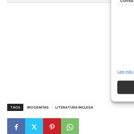
comuni
- Publi
Leer más 
TAGS
BIOGRAFÍAS
LITERATURA INGLESA