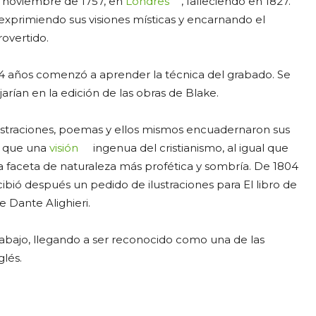
de noviembre de 1757, en
Londres
, falleciendo en 1827.
primiendo sus visiones místicas y encarnando el
rovertido.
 14 años comenzó a aprender la técnica del grabado. Se
arían en la edición de las obras de Blake.
 ilustraciones, poemas y ellos mismos encuadernaron sus
ló que una
visión
ingenua del cristianismo, al igual que
 faceta de naturaleza más profética y sombría. De 1804
ibió después un pedido de ilustraciones para El libro de
e Dante Alighieri.
rabajo, llegando a ser reconocido como una de las
glés.