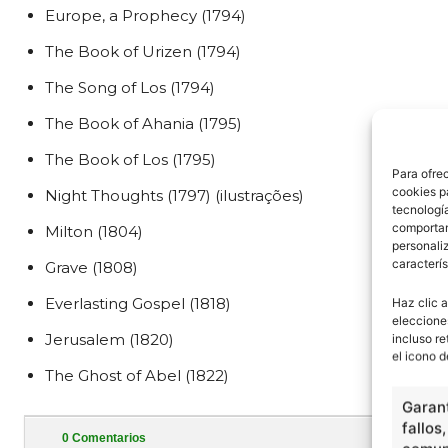
Europe, a Prophecy (1794)
The Book of Urizen (1794)
The Song of Los (1794)
The Book of Ahania (1795)
The Book of Los (1795)
Para ofre
cookies p
Night Thoughts (1797) (ilustrações)
tecnologí
comportam
Milton (1804)
personaliz
caracterís
Grave (1808)
Everlasting Gospel (1818)
Haz clic a
eleccione
Jerusalem (1820)
incluso re
el icono d
The Ghost of Abel (1822)
Garant
fallos
0
Comentarios