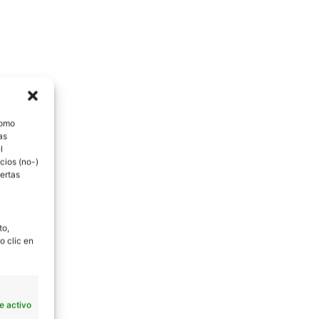
como
as
l
cios (no-)
ertas
to,
o clic en
e activo