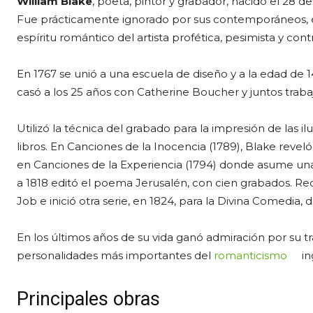
William Blake
, poeta, pintor y grabador, nacido el 28 
Fue prácticamente ignorado por sus contemporáneos, ex
espíritu romántico del artista profética, pesimista y cont
En 1767 se unió a una escuela de diseño y a la edad de
casó a los 25 años con Catherine Boucher y juntos trabaj
Utilizó la técnica del grabado para la impresión de las
libros. En Canciones de la Inocencia (1789), Blake reve
en Canciones de la Experiencia (1794) donde asume una
a 1818 editó el poema Jerusalén, con cien grabados. Rec
Job e inició otra serie, en 1824, para la Divina Comedia, d
En los últimos años de su vida ganó admiración por su t
personalidades más importantes del
romanticismo
in
Principales obras