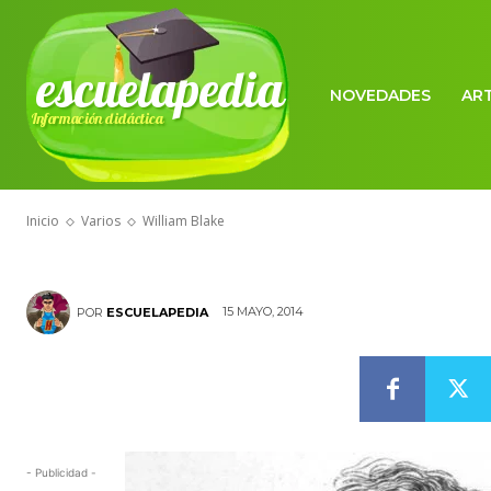
escuelapedia
NOVEDADES
AR
Información didáctica
VARIOS
William Blake
Inicio
Varios
William Blake
15 MAYO, 2014
POR
ESCUELAPEDIA
- Publicidad -