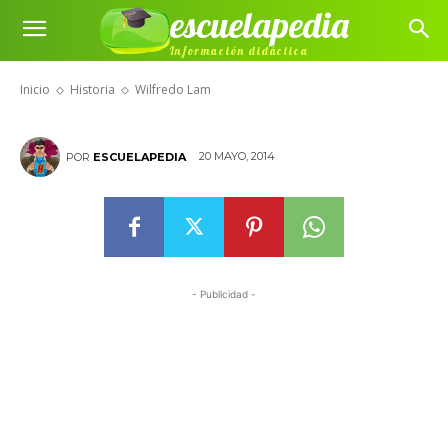
escuelapedia
Información didáctica
Wilfredo Lam
Inicio
Historia
Wilfredo Lam
20 MAYO, 2014
POR
ESCUELAPEDIA
- Publicidad -