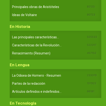
Principales obras de Aristóteles
82125
Ideas de Voltaire
80723
En Historia
Las principales características...
525533
Características de la Revolución...
522317
Renacimiento (Resumen)
457152
En Lengua
La Odisea de Homero - Resumen
233376
Partes de la redacción
107922
Artículos definidos e indefinidos...
66181
En Tecnología