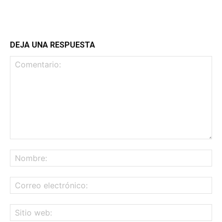
DEJA UNA RESPUESTA
Comentario:
No
Co
ele
Sit
we