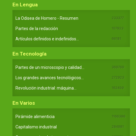
En Lengua
La Odisea de Homero - Resumen
233377
Partes de la redacción
107923
Artículos definidos e indefinidos...
66181
En Tecnología
Partes de un microscopio y calidad...
369769
Los grandes avances tecnológicos...
272923
Revolución industrial: máquina...
162459
En Varios
Pirámide alimenticia
1166386
Capitalismo industrial
284981