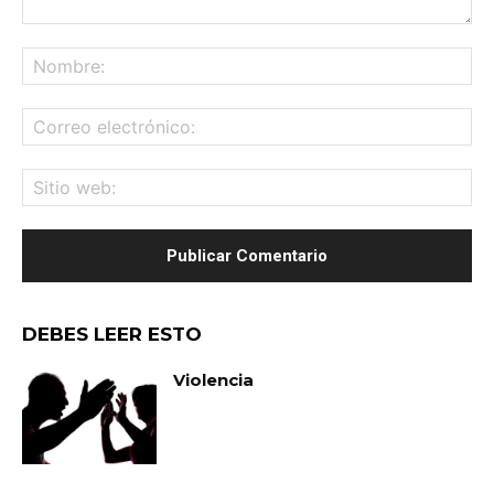
Comentario:
No
Co
ele
Sit
we
DEBES LEER ESTO
Violencia