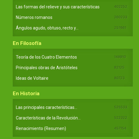
Las formas del relieve y sus características
402252
Números romanos
260233
Ángulos agudo, obtuso, recto y...
257661
En Filosofía
Teoría de los Cuatro Elementos
149910
Principales obras de Aristóteles
82125
Ideas de Voltaire
80723
En Historia
Las principales características...
525533
Características de la Revolución...
522322
Renacimiento (Resumen)
457154