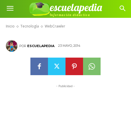
escuelapedia
Información didáctica
WebCrawler
Inicio
Tecnología
WebCrawler
23 MAYO, 2014
POR
ESCUELAPEDIA
- Publicidad -