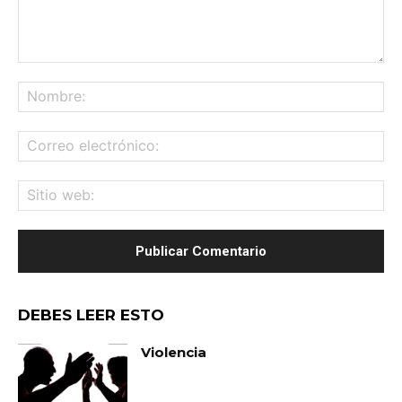
Comentario:
No
Co
ele
Sit
we
DEBES LEER ESTO
Violencia