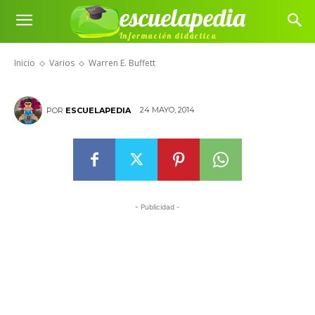
escuelapedia
Información didáctica
Warren E. Buffett
Inicio
Varios
Warren E. Buffett
24 MAYO, 2014
POR
ESCUELAPEDIA
- Publicidad -