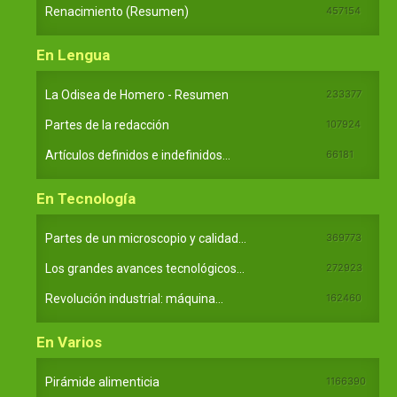
Renacimiento (Resumen)
457154
En Lengua
La Odisea de Homero - Resumen
233377
Partes de la redacción
107924
Artículos definidos e indefinidos...
66181
En Tecnología
Partes de un microscopio y calidad...
369773
Los grandes avances tecnológicos...
272923
Revolución industrial: máquina...
162460
En Varios
Pirámide alimenticia
1166390