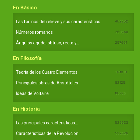
En Básico
Las formas del relieve y sus características
402252
Números romanos
260240
Ángulos agudo, obtuso, recto y...
257661
En Filosofía
Teoría de los Cuatro Elementos
149910
Principales obras de Aristóteles
82125
Ideas de Voltaire
80725
En Historia
Las principales características...
525533
Características de la Revolución...
522326