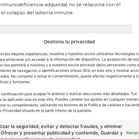
nmunodeficiencia adquirida) no se relaciona con el
 el colapso del sistema inmune.
Gestiona tu privacidad
cidad -
cer las mejores experiencias, nosotros y nuestros socios utilizamos tecnologías 
ara almacenar y/o acceder a la información del dispositivo. La aceptación de est
as nos permitirá a nosotros y a nuestros socios procesar datos personales como e
iento de navegación o identificaciones únicas (IDs) en este sitio y mostrar anun
ados. No consentir o retirar el consentimiento, puede afectar negativamente a ci
ticas y funciones.
 continuación para aceptar lo anterior o realizar elecciones más detalladas. Tus
s se aplicarán solo en este sitio. Puedes cambiar tus ajustes en cualquier momen
tirar tu consentimiento, utilizando los botones de la Política de cookies o haciend
e Privacidad situado en la parte inferior de la pantalla.
izar la seguridad, evitar y detectar fraudes, y eliminar
, Ofrecer y presentar publicidad y contenido, Guardar y
Siempr