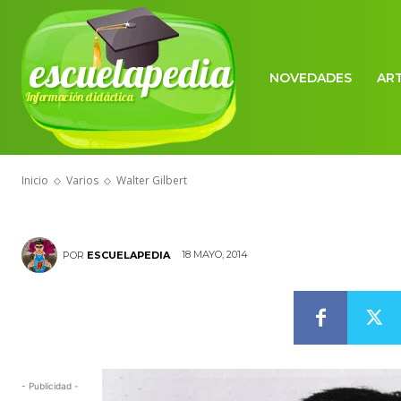
escuelapedia
NOVEDADES
AR
Información didáctica
VARIOS
Walter Gilber
Inicio
Varios
Walter Gilbert
18 MAYO, 2014
POR
ESCUELAPEDIA
- Publicidad -