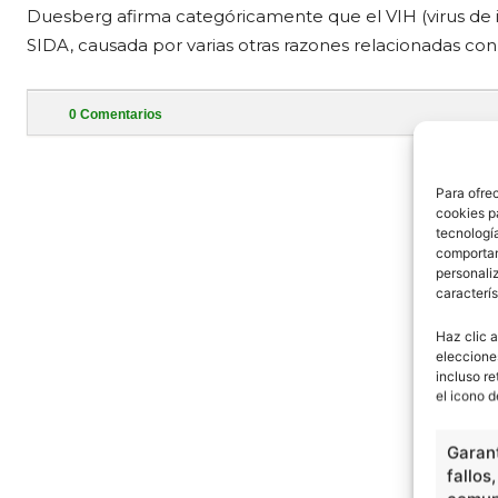
Duesberg afirma categóricamente que el VIH (virus de i
SIDA, causada por varias otras razones relacionadas con
0
Comentarios
- Publi
Para ofre
cookies p
tecnologí
comportam
personaliz
caracterís
Haz clic a
eleccione
incluso re
el icono d
Garant
fallos