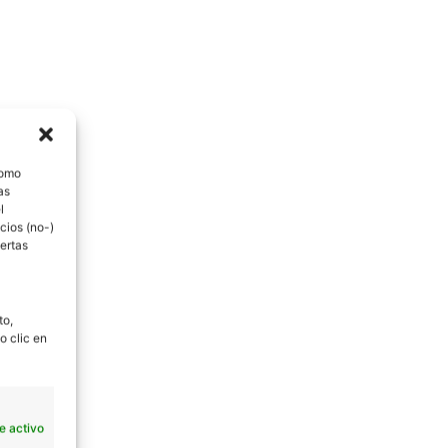
como
as
l
cios (no-)
ertas
to,
o clic en
e activo