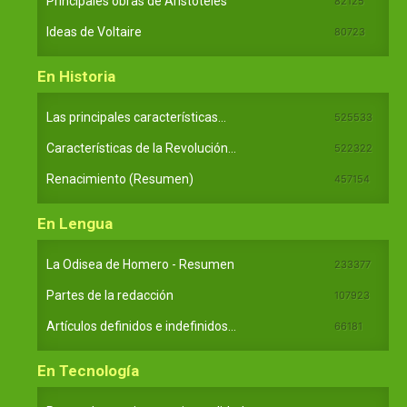
Principales obras de Aristóteles
82125
Ideas de Voltaire
80723
En Historia
Las principales características...
525533
Características de la Revolución...
522322
Renacimiento (Resumen)
457154
En Lengua
La Odisea de Homero - Resumen
233377
Partes de la redacción
107923
Artículos definidos e indefinidos...
66181
En Tecnología