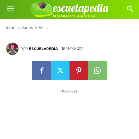
escuelapedia
Información didáctica
Wais
Inicio
Varios
Wais
19 MAYO, 2014
POR
ESCUELAPEDIA
- Publicidad -