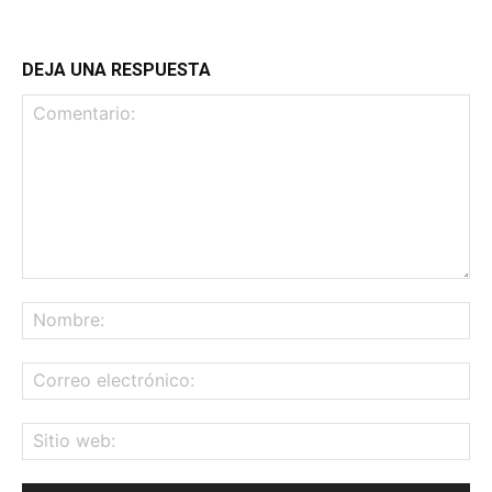
DEJA UNA RESPUESTA
Comentario:
No
Co
ele
Sit
we