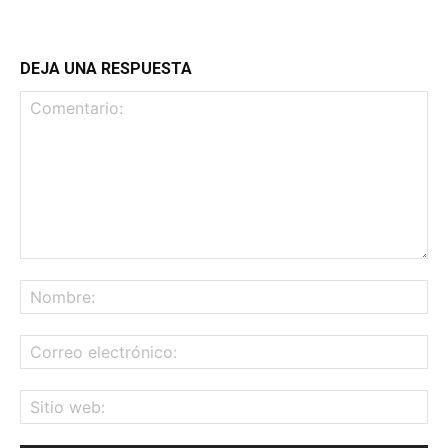
DEJA UNA RESPUESTA
Comentario:
No
Co
ele
Sit
we