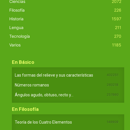
Ciencias
2072
Filosofía
226
Historia
1597
Lengua
211
Tecnología
270
Varios
1185
En Básico
Las formas del relieve y sus características
402251
Números romanos
260218
Ángulos agudo, obtuso, recto y...
257660
En Filosofía
Teoría de los Cuatro Elementos
149909