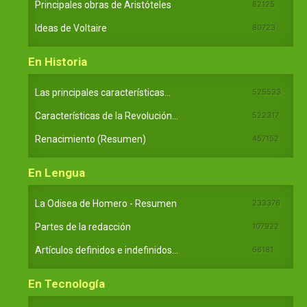
Principales obras de Aristóteles
82125
Ideas de Voltaire
80723
En Historia
Las principales características...
525533
Características de la Revolución...
522317
Renacimiento (Resumen)
457152
En Lengua
La Odisea de Homero - Resumen
233376
Partes de la redacción
107922
Artículos definidos e indefinidos...
66181
En Tecnología