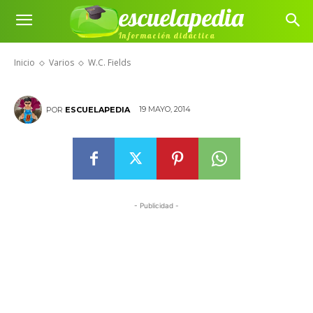
escuelapedia
Información didáctica
W.C. Fields
Inicio
Varios
W.C. Fields
19 MAYO, 2014
POR
ESCUELAPEDIA
- Publicidad -