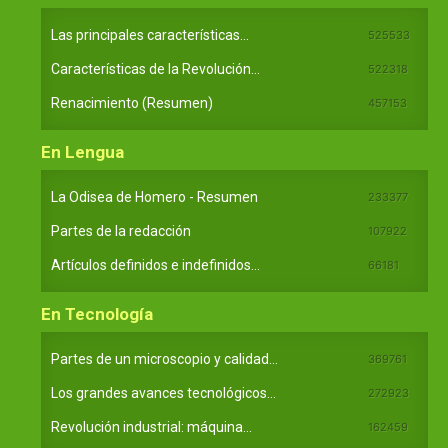
Las principales características...
525533
Características de la Revolución...
522318
Renacimiento (Resumen)
457153
En Lengua
La Odisea de Homero - Resumen
233377
Partes de la redacción
107922
Artículos definidos e indefinidos...
66181
En Tecnología
Partes de un microscopio y calidad...
369761
Los grandes avances tecnológicos...
272923
Revolución industrial: máquina...
162459