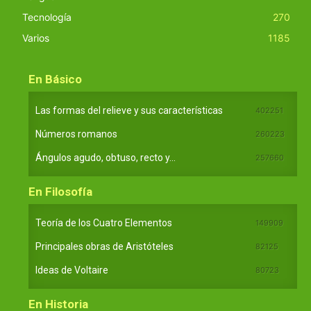
Tecnología
270
Varios
1185
En Básico
Las formas del relieve y sus características
402251
Números romanos
260223
Ángulos agudo, obtuso, recto y...
257660
En Filosofía
Teoría de los Cuatro Elementos
149909
Principales obras de Aristóteles
82125
Ideas de Voltaire
80723
En Historia