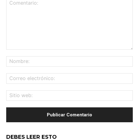
Comentario:
No
Co
ele
Sit
we
DEBES LEER ESTO