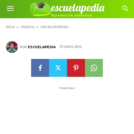
escuelapedia
Información didáctica
Vulcano/Hefesto
Inicio
Historia
Vulcano/Hefesto
31 MAYO, 2014
POR
ESCUELAPEDIA
- Publicidad -