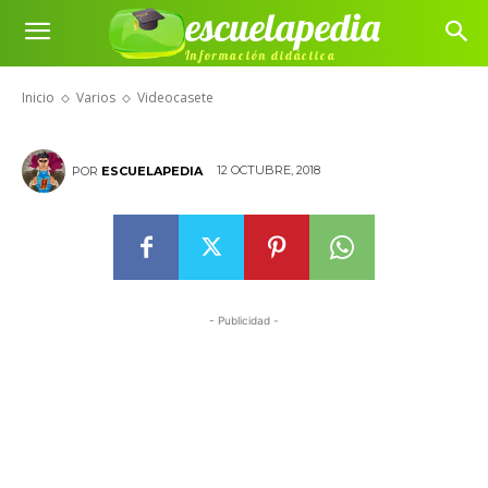
escuelapedia
Información didáctica
Videocasete
Inicio
Varios
Videocasete
12 OCTUBRE, 2018
POR
ESCUELAPEDIA
- Publicidad -