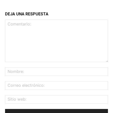
DEJA UNA RESPUESTA
Comentario:
No
Co
ele
Sit
we