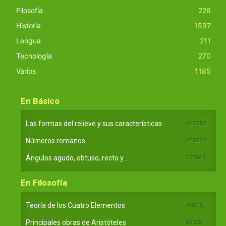
Filosofía
226
Historia
1597
Lengua
211
Tecnología
270
Varios
1185
En Básico
Las formas del relieve y sus características
402252
Números romanos
260228
Ángulos agudo, obtuso, recto y...
257661
En Filosofía
Teoría de los Cuatro Elementos
149910
Principales obras de Aristóteles
82125