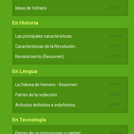
Ideas de Voltaire
80723
En Historia
Las principales características...
525533
Características de la Revolución...
522321
Renacimiento (Resumen)
457154
En Lengua
La Odisea de Homero - Resumen
233377
Partes de la redacción
107922
Artículos definidos e indefinidos...
66181
En Tecnología
Partes de un microscopio y calidad...
369765