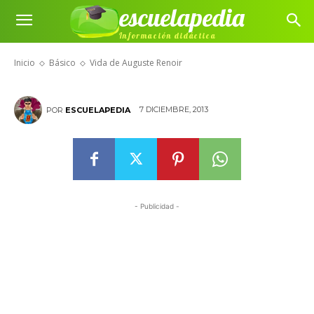
escuelapedia
Información didáctica
Vida de Auguste Renoir
Inicio
Básico
Vida de Auguste Renoir
7 DICIEMBRE, 2013
POR
ESCUELAPEDIA
- Publicidad -