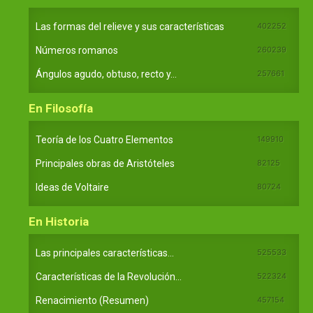
Las formas del relieve y sus características
402252
Números romanos
260239
Ángulos agudo, obtuso, recto y...
257661
En Filosofía
Teoría de los Cuatro Elementos
149910
Principales obras de Aristóteles
82125
Ideas de Voltaire
80724
En Historia
Las principales características...
525533
Características de la Revolución...
522324
Renacimiento (Resumen)
457154