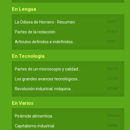
En Lengua
La Odisea de Homero - Resumen
233377
Partes de la redacción
107924
Artículos definidos e indefinidos...
66181
En Tecnología
Partes de un microscopio y calidad...
369770
Los grandes avances tecnológicos...
272923
Revolución industrial: máquina...
162459
En Varios
Pirámide alimenticia
1166389
Capitalismo industrial
284981