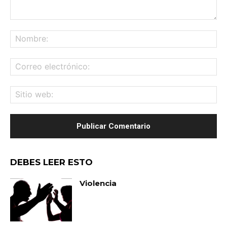
Comentario:
No
Co
ele
Sit
we
DEBES LEER ESTO
Violencia