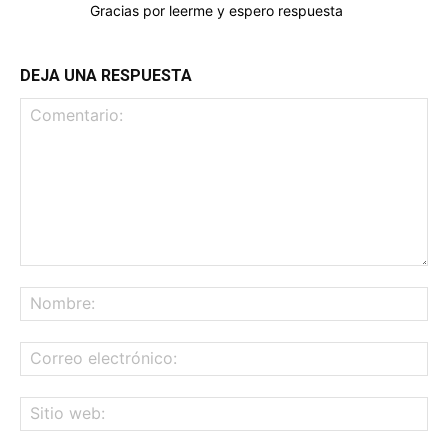
Gracias por leerme y espero respuesta
DEJA UNA RESPUESTA
Comentario:
No
Co
ele
Sit
we