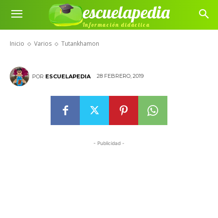
escuelapedia
Información didáctica
Tutankhamon
Inicio
Varios
Tutankhamon
28 FEBRERO, 2019
POR
ESCUELAPEDIA
- Publicidad -