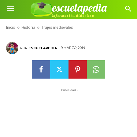
escuelapedia
Información didáctica
Trajes medievales
Inicio
Historia
Trajes medievales
9 MARZO, 2014
POR
ESCUELAPEDIA
- Publicidad -