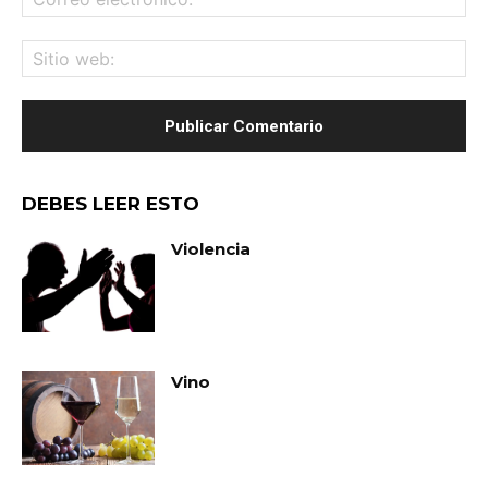
ele
Sit
we
DEBES LEER ESTO
Violencia
Vino