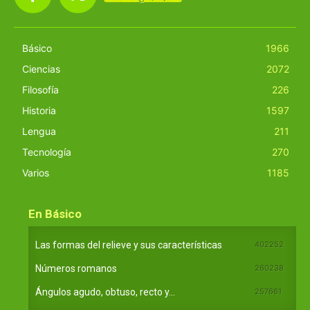
Básico
1966
Ciencias
2072
Filosofía
226
Historia
1597
Lengua
211
Tecnología
270
Varios
1185
En Básico
Las formas del relieve y sus características
402252
Números romanos
260238
Ángulos agudo, obtuso, recto y...
257661