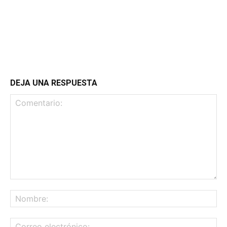
DEJA UNA RESPUESTA
Comentario:
No
Co