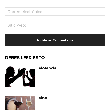
Co
ele
Sit
we
DEBES LEER ESTO
Violencia
Vino