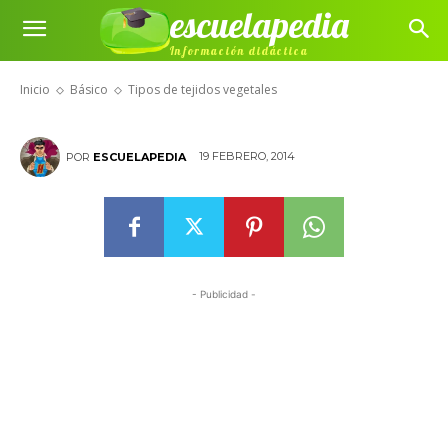
escuelapedia
Información didáctica
Tipos de tejidos vegetales
Inicio
Básico
Tipos de tejidos vegetales
19 FEBRERO, 2014
POR
ESCUELAPEDIA
- Publicidad -