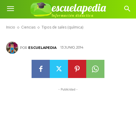
escuelapedia
Información didáctica
Tipos de sales (química)
Inicio
Ciencias
Tipos de sales (química)
13 JUNIO, 2014
POR
ESCUELAPEDIA
- Publicidad -