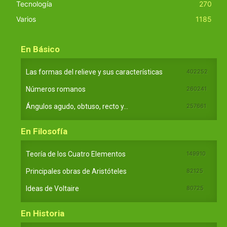
Tecnología
270
Varios
1185
En Básico
Las formas del relieve y sus características
402252
Números romanos
260241
Ángulos agudo, obtuso, recto y...
257661
En Filosofía
Teoría de los Cuatro Elementos
149910
Principales obras de Aristóteles
82125
Ideas de Voltaire
80725
En Historia