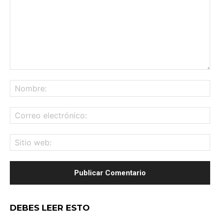
Comentario:
No
Co
ele
Sit
we
DEBES LEER ESTO