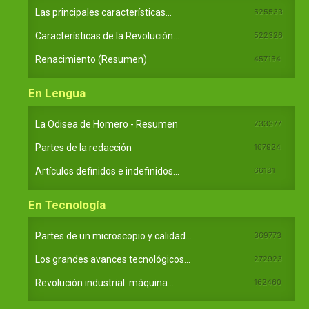
Las principales características...
525533
Características de la Revolución...
522326
Renacimiento (Resumen)
457154
En Lengua
La Odisea de Homero - Resumen
233377
Partes de la redacción
107924
Artículos definidos e indefinidos...
66181
En Tecnología
Partes de un microscopio y calidad...
369773
Los grandes avances tecnológicos...
272923
Revolución industrial: máquina...
162460