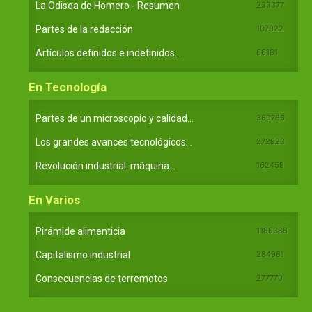
La Odisea de Homero - Resumen
233377
Partes de la redacción
107922
Artículos definidos e indefinidos...
66181
En Tecnología
Partes de un microscopio y calidad...
369765
Los grandes avances tecnológicos...
272923
Revolución industrial: máquina...
162459
En Varios
Pirámide alimenticia
1166386
Capitalismo industrial
284981
Consecuencias de terremotos
277770