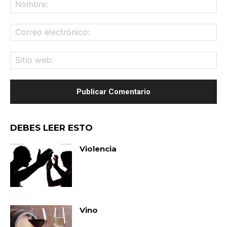
No
Co
ele
Sit
we
DEBES LEER ESTO
Violencia
Vino