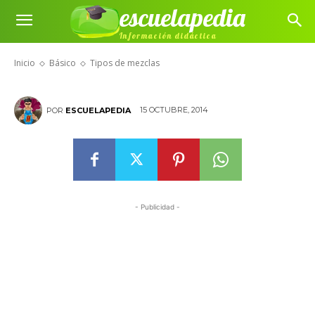
escuelapedia
Información didáctica
Tipos de mezclas
Inicio
Básico
Tipos de mezclas
15 OCTUBRE, 2014
POR
ESCUELAPEDIA
- Publicidad -