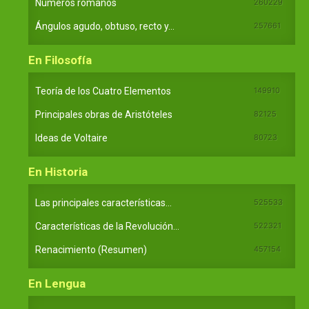
Números romanos
260229
Ángulos agudo, obtuso, recto y...
257661
En Filosofía
Teoría de los Cuatro Elementos
149910
Principales obras de Aristóteles
82125
Ideas de Voltaire
80723
En Historia
Las principales características...
525533
Características de la Revolución...
522321
Renacimiento (Resumen)
457154
En Lengua