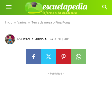
escuelapedia
Información didáctica
Tenis de mesa o Ping-Pong
Inicio
Varios
Tenis de mesa o Ping-Pong
24 JUNIO, 2013
POR
ESCUELAPEDIA
- Publicidad -