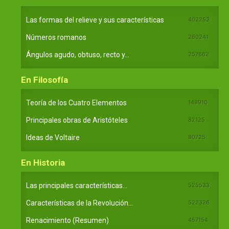
Las formas del relieve y sus características
402253
Números romanos
260241
Ángulos agudo, obtuso, recto y...
257662
En Filosofía
Teoría de los Cuatro Elementos
149910
Principales obras de Aristóteles
82125
Ideas de Voltaire
80725
En Historia
Las principales características...
525533
Características de la Revolución...
522326
Renacimiento (Resumen)
457154