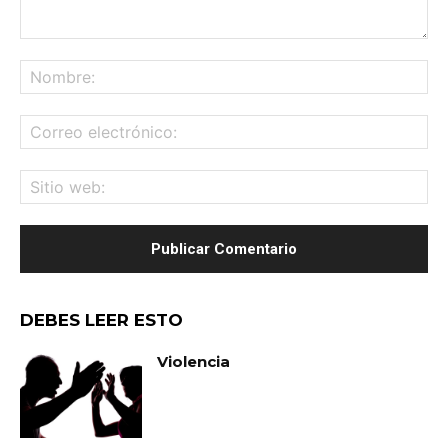
Comentario:
No
Co
ele
Sit
we
DEBES LEER ESTO
Violencia