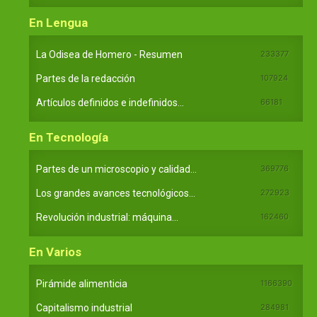
En Lengua
La Odisea de Homero - Resumen
233377
Partes de la redacción
107924
Artículos definidos e indefinidos...
66181
En Tecnología
Partes de un microscopio y calidad...
369776
Los grandes avances tecnológicos...
272923
Revolución industrial: máquina...
162460
En Varios
Pirámide alimenticia
1166390
Capitalismo industrial
284981