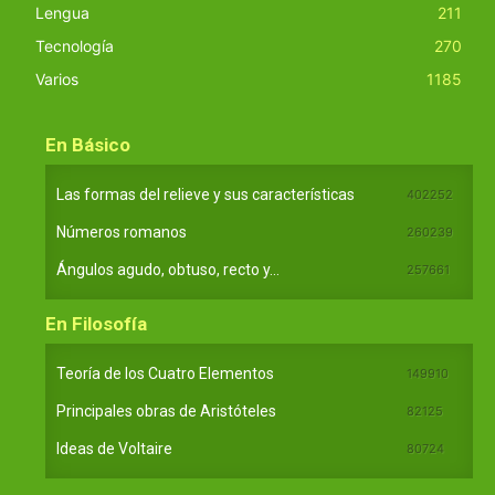
Lengua
211
Tecnología
270
Varios
1185
En Básico
Las formas del relieve y sus características
402252
Números romanos
260239
Ángulos agudo, obtuso, recto y...
257661
En Filosofía
Teoría de los Cuatro Elementos
149910
Principales obras de Aristóteles
82125
Ideas de Voltaire
80724