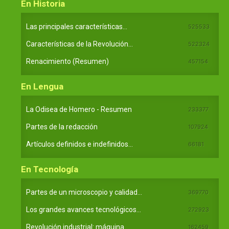
En Historia
Las principales características...
525533
Características de la Revolución...
522324
Renacimiento (Resumen)
457154
En Lengua
La Odisea de Homero - Resumen
233377
Partes de la redacción
107924
Artículos definidos e indefinidos...
66181
En Tecnología
Partes de un microscopio y calidad...
369770
Los grandes avances tecnológicos...
272923
Revolución industrial: máquina...
162459