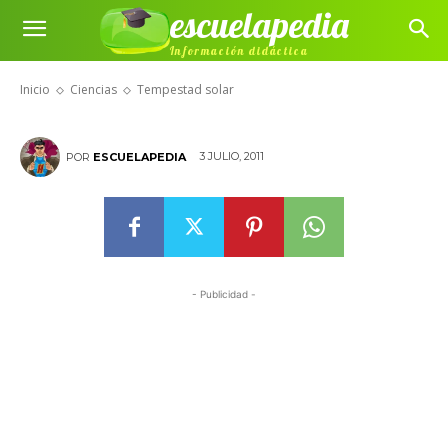
escuelapedia
Información didáctica
Tempestad solar
Inicio
Ciencias
Tempestad solar
3 JULIO, 2011
POR
ESCUELAPEDIA
- Publicidad -