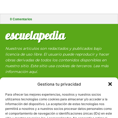
0
Comentarios
escuelapedia
Nuestros articulos son redactados y publicados bajo
licencia de uso libre. El usuario puede reproducir y hacer
obras derivadas de todos los contenidos disponibles en
nuestro sitio. Este sitio usa cookies de terceros. Lea más
información
aquí
.
Gestiona tu privacidad
Para ofrecer las mejores experiencias, nosotros y nuestros socios
utilizamos tecnologías como cookies para almacenar y/o acceder a la
información del dispositivo. La aceptación de estas tecnologías nos
permitirá a nosotros y a nuestros socios procesar datos personales como
Básico
1966
el comportamiento de navegación o identificaciones únicas (IDs) en este