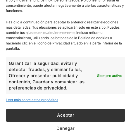
sitio y mostrar anuncios (no-) personalizados. No consentir o retirar el
Ciencias
2072
consentimiento, puede afectar negativamente a ciertas características y
funciones.
Filosofía
226
Historia
1597
Haz clic a continuación para aceptar lo anterior o realizar elecciones
más detalladas. Tus elecciones se aplicarán solo en este sitio. Puedes
Lengua
211
cambiar tus ajustes en cualquier momento, incluso retirar tu
consentimiento, utilizando los botones de la Política de cookies o
Tecnología
270
haciendo clic en el icono de Privacidad situado en la parte inferior de la
Varios
1185
pantalla.
Garantizar la seguridad, evitar y
En Básico
detectar fraudes, y eliminar fallos,
Ofrecer y presentar publicidad y
Siempre activo
Las formas del relieve y sus características
402252
contenido, Guardar y comunicar las
preferencias de privacidad.
Números romanos
260229
Ángulos agudo, obtuso, recto y...
257661
Leer más sobre estos propósitos
En Filosofía
Aceptar
Teoría de los Cuatro Elementos
149910
Denegar