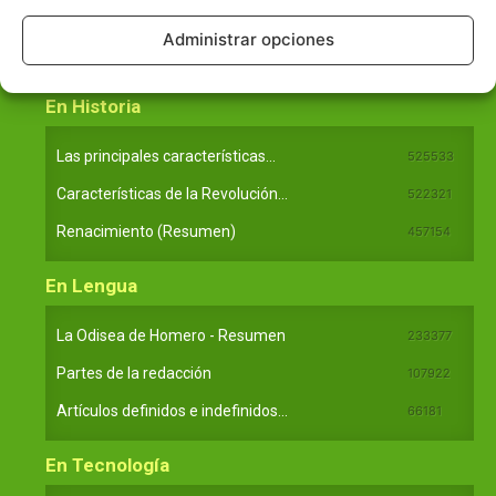
Principales obras de Aristóteles
82125
Administrar opciones
Ideas de Voltaire
80723
En Historia
Las principales características...
525533
Características de la Revolución...
522321
Renacimiento (Resumen)
457154
En Lengua
La Odisea de Homero - Resumen
233377
Partes de la redacción
107922
Artículos definidos e indefinidos...
66181
En Tecnología