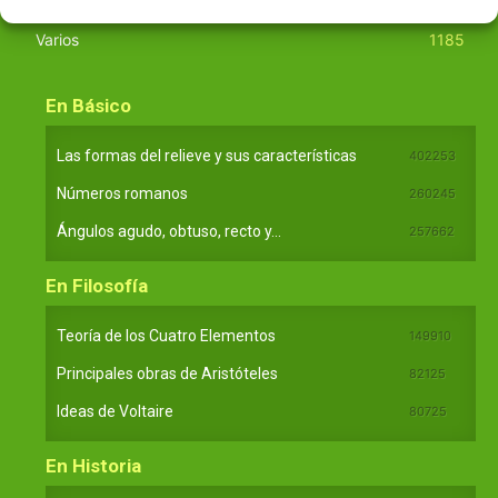
Tecnología
270
Varios
1185
En Básico
Las formas del relieve y sus características
402253
Números romanos
260245
Ángulos agudo, obtuso, recto y...
257662
En Filosofía
Teoría de los Cuatro Elementos
149910
Principales obras de Aristóteles
82125
Ideas de Voltaire
80725
En Historia