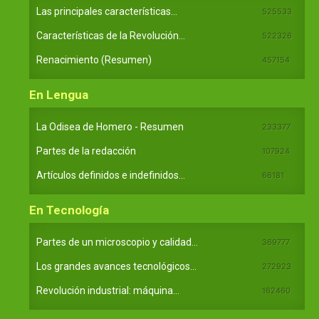
Las principales características...
525533
Características de la Revolución...
522326
Renacimiento (Resumen)
457154
En Lengua
La Odisea de Homero - Resumen
233377
Partes de la redacción
107924
Artículos definidos e indefinidos...
66181
En Tecnología
Partes de un microscopio y calidad...
369777
Los grandes avances tecnológicos...
272923
Revolución industrial: máquina...
162460