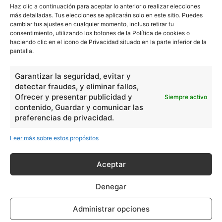
escuelapedia
Haz clic a continuación para aceptar lo anterior o realizar elecciones
más detalladas. Tus elecciones se aplicarán solo en este sitio. Puedes
cambiar tus ajustes en cualquier momento, incluso retirar tu
Nuestros articulos son redactados y publicados bajo
consentimiento, utilizando los botones de la Política de cookies o
licencia de uso libre. El usuario puede reproducir y hacer
haciendo clic en el icono de Privacidad situado en la parte inferior de la
obras derivadas de todos los contenidos disponibles en
pantalla.
nuestro sitio. Este sitio usa cookies de terceros. Lea más
información
aquí
.
Garantizar la seguridad, evitar y
detectar fraudes, y eliminar fallos,
Ofrecer y presentar publicidad y
Siempre activo
contenido, Guardar y comunicar las
preferencias de privacidad.
Leer más sobre estos propósitos
Básico
1966
Aceptar
Ciencias
2072
Filosofía
226
Denegar
Historia
1597
Administrar opciones
Lengua
211