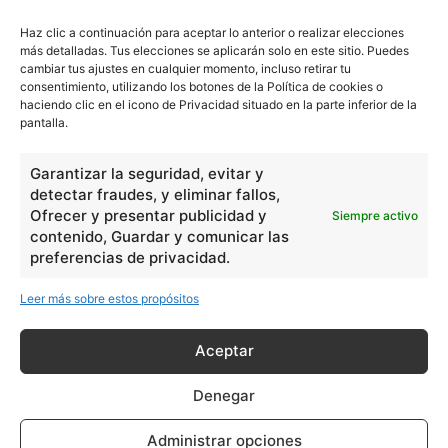
Lengua
211
Haz clic a continuación para aceptar lo anterior o realizar elecciones
Tecnología
270
más detalladas. Tus elecciones se aplicarán solo en este sitio. Puedes
cambiar tus ajustes en cualquier momento, incluso retirar tu
Varios
1185
consentimiento, utilizando los botones de la Política de cookies o
haciendo clic en el icono de Privacidad situado en la parte inferior de la
pantalla.
En Básico
Garantizar la seguridad, evitar y
Las formas del relieve y sus características
402253
detectar fraudes, y eliminar fallos,
Números romanos
Ofrecer y presentar publicidad y
260245
Siempre activo
contenido, Guardar y comunicar las
Ángulos agudo, obtuso, recto y...
257662
preferencias de privacidad.
En Filosofía
Leer más sobre estos propósitos
Teoría de los Cuatro Elementos
149910
Aceptar
Principales obras de Aristóteles
82125
Denegar
Ideas de Voltaire
80725
Administrar opciones