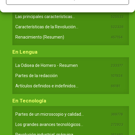
En Historia
Las principales características...
525533
Características de la Revolución...
522326
Renacimiento (Resumen)
457154
En Lengua
La Odisea de Homero - Resumen
233377
Partes de la redacción
107924
Artículos definidos e indefinidos...
66181
En Tecnología
Partes de un microscopio y calidad...
369778
Los grandes avances tecnológicos...
272923
Revolución industrial: máquina...
162460