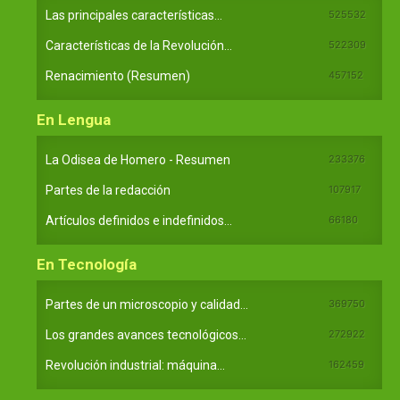
Las principales características...
525532
Características de la Revolución...
522309
Renacimiento (Resumen)
457152
En Lengua
La Odisea de Homero - Resumen
233376
Partes de la redacción
107917
Artículos definidos e indefinidos...
66180
En Tecnología
Partes de un microscopio y calidad...
369750
Los grandes avances tecnológicos...
272922
Revolución industrial: máquina...
162459