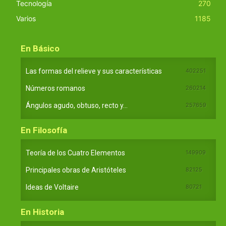
Tecnología
270
Varios
1185
En Básico
Las formas del relieve y sus características
402251
Números romanos
260214
Ángulos agudo, obtuso, recto y...
257659
En Filosofía
Teoría de los Cuatro Elementos
149909
Principales obras de Aristóteles
82125
Ideas de Voltaire
80721
En Historia