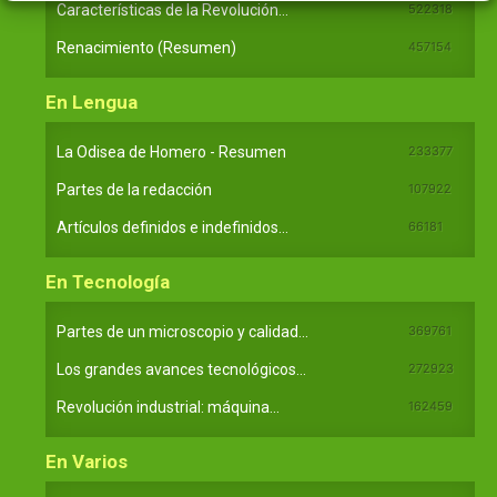
Características de la Revolución...
522318
Renacimiento (Resumen)
457154
En Lengua
La Odisea de Homero - Resumen
233377
Partes de la redacción
107922
Artículos definidos e indefinidos...
66181
En Tecnología
Partes de un microscopio y calidad...
369761
Los grandes avances tecnológicos...
272923
Revolución industrial: máquina...
162459
En Varios