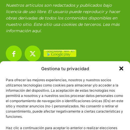
Nuestros articulos son redactados y publicados bajo
licencia de uso libre. El usuario puede reproducir y hacer
obras derivadas de todos los contenidos disponibles en
nuestro sitio. Este sitio usa cookies de terceros. Lea más
información
aquí
.
Gestiona tu privacidad
Básico
1966
Para ofrecer las mejores experiencias, nosotros y nuestros socios
Ciencias
2072
utilizamos tecnologías como cookies para almacenar y/o acceder a la
información del dispositivo. La aceptación de estas tecnologías nos
Filosofía
226
permitirá a nosotros y a nuestros socios procesar datos personales como
el comportamiento de navegación o identificaciones únicas (IDs) en este
Historia
1597
sitio y mostrar anuncios (no-) personalizados. No consentir o retirar el
Lengua
211
consentimiento, puede afectar negativamente a ciertas características y
funciones.
Tecnología
270
Haz clic a continuación para aceptar lo anterior o realizar elecciones
Varios
1185