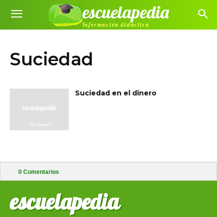
escuelapedia
Información didáctica
Suciedad
Suciedad en el dinero
0
Comentarios
escuelapedia