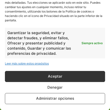
más detalladas. Tus elecciones se aplicarán solo en este sitio. Puedes
cambiar tus ajustes en cualquier momento, incluso retirar tu
consentimiento, utilizando los botones de la Política de cookies o
En Básico
haciendo clic en el icono de Privacidad situado en la parte inferior de la
pantalla.
Las formas del relieve y sus características
402251
Garantizar la seguridad, evitar y
Números romanos
260226
detectar fraudes, y eliminar fallos,
Ángulos agudo, obtuso, recto y...
257660
Ofrecer y presentar publicidad y
Siempre activo
contenido, Guardar y comunicar las
En Filosofía
preferencias de privacidad.
Leer más sobre estos propósitos
Teoría de los Cuatro Elementos
149909
Principales obras de Aristóteles
82125
Aceptar
Ideas de Voltaire
80723
Denegar
En Historia
Administrar opciones
Las principales características...
525533