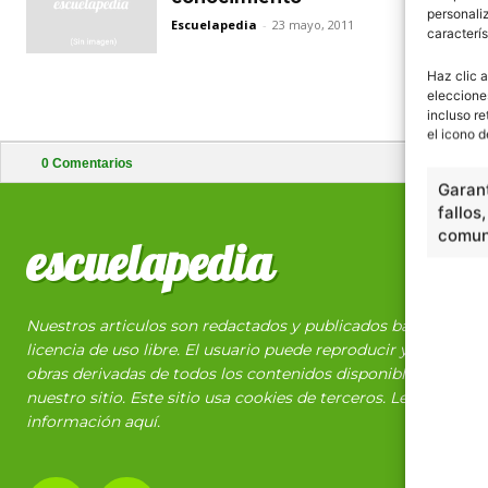
personaliz
Escuelapedia
-
23 mayo, 2011
caracterís
Haz clic a
eleccione
incluso re
el icono d
0
Comentarios
Garant
fallos
comuni
escuelapedia
Nuestros articulos son redactados y publicados bajo
licencia de uso libre. El usuario puede reproducir y hacer
obras derivadas de todos los contenidos disponibles en
nuestro sitio. Este sitio usa cookies de terceros. Lea más
información
aquí
.