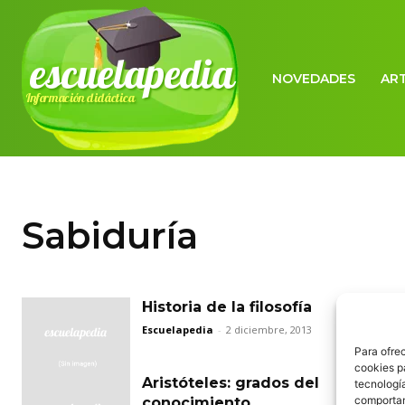
escuelapedia
NOVEDADES
AR
Información didáctica
Sabiduría
Historia de la filosofía
Escuelapedia
-
2 diciembre, 2013
Para ofre
cookies p
Aristóteles: grados del
tecnologí
comportam
conocimiento