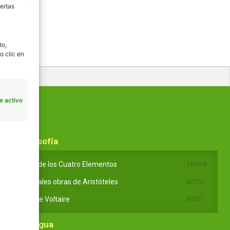
ertas
to,
o clic en
e activo
En Filosofía
Teoría de los Cuatro Elementos
149909
Principales obras de Aristóteles
82125
Ideas de Voltaire
80721
En Lengua