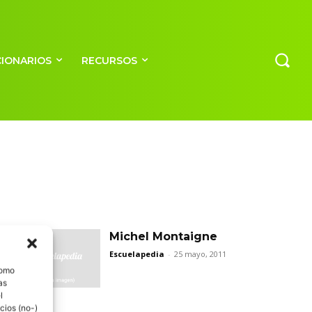
CIONARIOS
RECURSOS
Michel Montaigne
Escuelapedia
-
25 mayo, 2011
como
as
l
cios (no-)