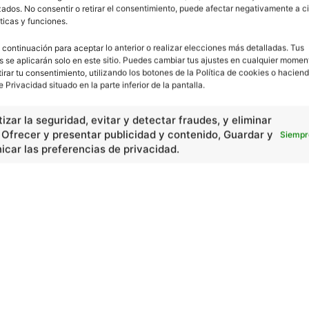
ados. No consentir o retirar el consentimiento, puede afectar negativamente a ci
ticas y funciones.
 continuación para aceptar lo anterior o realizar elecciones más detalladas. Tus
s se aplicarán solo en este sitio. Puedes cambiar tus ajustes en cualquier momen
tirar tu consentimiento, utilizando los botones de la Política de cookies o haciend
e Privacidad situado en la parte inferior de la pantalla.
izar la seguridad, evitar y detectar fraudes, y eliminar
, Ofrecer y presentar publicidad y contenido, Guardar y
Siempr
car las preferencias de privacidad.
En Básico
Las formas del relieve y sus características
402251
Números romanos
260214
Ángulos agudo, obtuso, recto y...
257659
En Historia