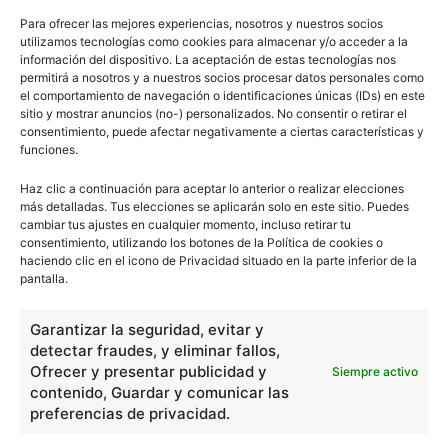
Para ofrecer las mejores experiencias, nosotros y nuestros socios
utilizamos tecnologías como cookies para almacenar y/o acceder a la
Tito Lívio (Titus Livius)
información del dispositivo. La aceptación de estas tecnologías nos
permitirá a nosotros y a nuestros socios procesar datos personales como
el comportamiento de navegación o identificaciones únicas (IDs) en este
sitio y mostrar anuncios (no-) personalizados. No consentir o retirar el
consentimiento, puede afectar negativamente a ciertas características y
funciones.
Haz clic a continuación para aceptar lo anterior o realizar elecciones
1
2
3
más detalladas. Tus elecciones se aplicarán solo en este sitio. Puedes
cambiar tus ajustes en cualquier momento, incluso retirar tu
consentimiento, utilizando los botones de la Política de cookies o
haciendo clic en el icono de Privacidad situado en la parte inferior de la
pantalla.
0
Comentarios
Garantizar la seguridad, evitar y
escuelapedia
detectar fraudes, y eliminar fallos,
Ofrecer y presentar publicidad y
Siempre activo
contenido, Guardar y comunicar las
Nuestros articulos son redactados y publicados bajo
preferencias de privacidad.
licencia de uso libre. El usuario puede reproducir y hacer