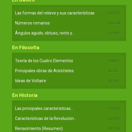
Las formas del relieve y sus características
402252
Números romanos
260238
Ángulos agudo, obtuso, recto y...
257661
En Filosofía
Teoría de los Cuatro Elementos
149910
Principales obras de Aristóteles
82125
Ideas de Voltaire
80724
En Historia
Las principales características...
525533
Características de la Revolución...
522323
Renacimiento (Resumen)
457154