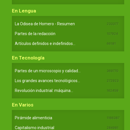
En Lengua
La Odisea de Homero - Resumen
233377
Partes de la redacción
107924
Artículos definidos e indefinidos...
66181
En Tecnología
Partes de un microscopio y calidad...
369770
Los grandes avances tecnológicos...
272923
Revolución industrial: máquina...
162459
En Varios
Pirámide alimenticia
1166387
Capitalismo industrial
284981