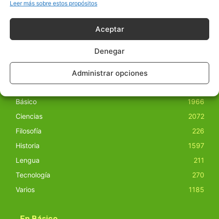
obras derivadas de todos los contenidos disponibles en
Leer más sobre estos propósitos
nuestro sitio. Este sitio usa cookies de terceros. Lea más
información
aquí
.
Aceptar
Denegar
Administrar opciones
Básico
1966
Ciencias
2072
Filosofía
226
Historia
1597
Lengua
211
Tecnología
270
Varios
1185
En Básico