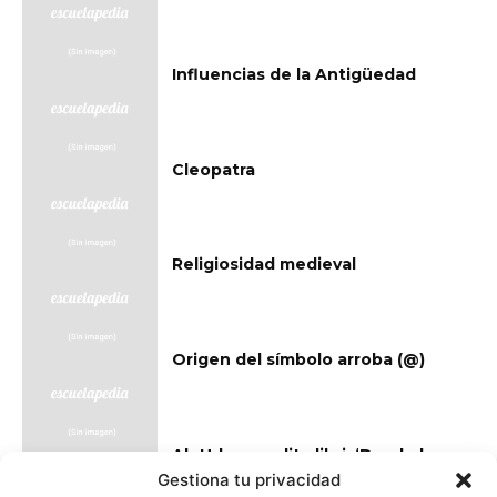
Influencias de la Antigüedad
Cleopatra
Religiosidad medieval
Origen del símbolo arroba (@)
Ab Urbe condita libri: ‘Desde la
fundación de la ciudad’
Gestiona tu privacidad