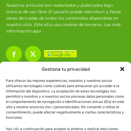
Nuestros articulos son redactados y publicados bajo
licencia de uso libre. El usuario puede reproducir y hacer
obras derivadas de todos los contenidos disponibles en
nuestro sitio. Este sitio usa cookies de terceros. Lea más
información
aquí
.
Gestiona tu privacidad
Básico
1966
Para ofrecer las mejores experiencias, nosotros y nuestros socios
Ciencias
2072
utilizamos tecnologías como cookies para almacenar y/o acceder a la
información del dispositivo. La aceptación de estas tecnologías nos
Filosofía
226
permitirá a nosotros y a nuestros socios procesar datos personales como
el comportamiento de navegación o identificaciones únicas (IDs) en este
Historia
1597
sitio y mostrar anuncios (no-) personalizados. No consentir o retirar el
Lengua
211
consentimiento, puede afectar negativamente a ciertas características y
funciones.
Tecnología
270
Haz clic a continuación para aceptar lo anterior o realizar elecciones
Varios
1185