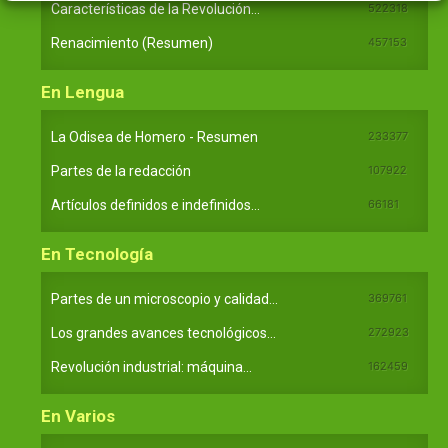
Características de la Revolución...
522318
Renacimiento (Resumen)
457153
En Lengua
La Odisea de Homero - Resumen
233377
Partes de la redacción
107922
Artículos definidos e indefinidos...
66181
En Tecnología
Partes de un microscopio y calidad...
369761
Los grandes avances tecnológicos...
272923
Revolución industrial: máquina...
162459
En Varios