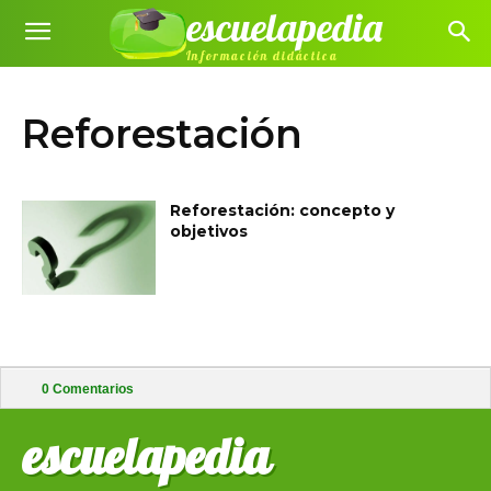
escuelapedia
Información didáctica
Reforestación
Reforestación: concepto y
objetivos
0
Comentarios
escuelapedia