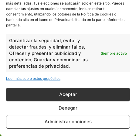
más detalladas. Tus elecciones se aplicarán solo en este sitio. Puedes
cambiar tus ajustes en cualquier momento, incluso retirar tu
consentimiento, utilizando los botones de la Política de cookies o
En Básico
haciendo clic en el icono de Privacidad situado en la parte inferior de la
pantalla.
Las formas del relieve y sus características
402251
Garantizar la seguridad, evitar y
Números romanos
260223
detectar fraudes, y eliminar fallos,
Ángulos agudo, obtuso, recto y...
257660
Ofrecer y presentar publicidad y
Siempre activo
contenido, Guardar y comunicar las
En Filosofía
preferencias de privacidad.
Leer más sobre estos propósitos
Teoría de los Cuatro Elementos
149909
Principales obras de Aristóteles
82125
Aceptar
Ideas de Voltaire
80723
Denegar
En Historia
Administrar opciones
Las principales características...
525533