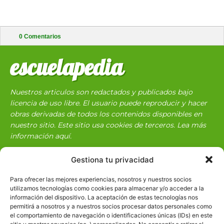
0
Comentarios
escuelapedia
Nuestros articulos son redactados y publicados bajo
licencia de uso libre. El usuario puede reproducir y hacer
obras derivadas de todos los contenidos disponibles en
nuestro sitio. Este sitio usa cookies de terceros. Lea más
información
aquí
.
Gestiona tu privacidad
Para ofrecer las mejores experiencias, nosotros y nuestros socios
utilizamos tecnologías como cookies para almacenar y/o acceder a la
información del dispositivo. La aceptación de estas tecnologías nos
permitirá a nosotros y a nuestros socios procesar datos personales como
Básico
1966
el comportamiento de navegación o identificaciones únicas (IDs) en este