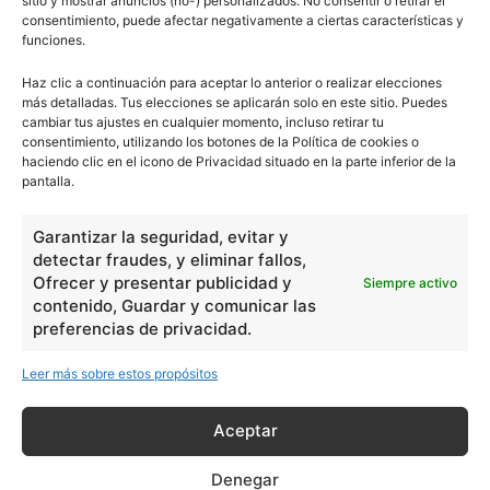
sitio y mostrar anuncios (no-) personalizados. No consentir o retirar el
Ciencias
2072
consentimiento, puede afectar negativamente a ciertas características y
funciones.
Filosofía
226
Historia
1597
Haz clic a continuación para aceptar lo anterior o realizar elecciones
más detalladas. Tus elecciones se aplicarán solo en este sitio. Puedes
Lengua
211
cambiar tus ajustes en cualquier momento, incluso retirar tu
consentimiento, utilizando los botones de la Política de cookies o
Tecnología
270
haciendo clic en el icono de Privacidad situado en la parte inferior de la
Varios
1185
pantalla.
Garantizar la seguridad, evitar y
En Básico
detectar fraudes, y eliminar fallos,
Ofrecer y presentar publicidad y
Siempre activo
Las formas del relieve y sus características
402251
contenido, Guardar y comunicar las
preferencias de privacidad.
Números romanos
260221
Ángulos agudo, obtuso, recto y...
257660
Leer más sobre estos propósitos
En Filosofía
Aceptar
Teoría de los Cuatro Elementos
149909
Denegar