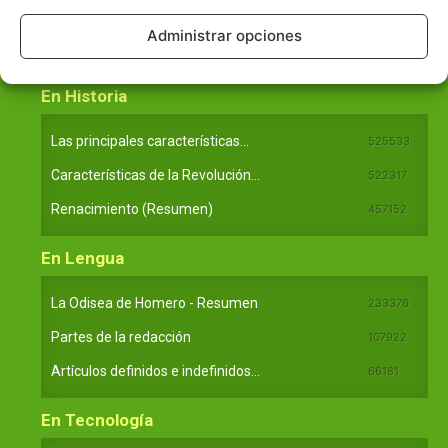
Principales obras de Aristóteles
82125
Administrar opciones
Ideas de Voltaire
80723
En Historia
Las principales características...
525533
Características de la Revolución...
522317
Renacimiento (Resumen)
457152
En Lengua
La Odisea de Homero - Resumen
233376
Partes de la redacción
107922
Artículos definidos e indefinidos...
66181
En Tecnología