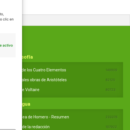
to,
o clic en
e activo
En Filosofía
Teoría de los Cuatro Elementos
149909
Principales obras de Aristóteles
82125
Ideas de Voltaire
80723
En Lengua
La Odisea de Homero - Resumen
233376
Partes de la redacción
107922