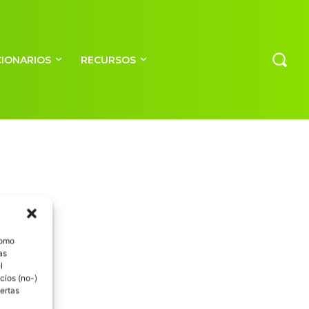
CIONARIOS
RECURSOS
como
as
l
cios (no-)
ertas