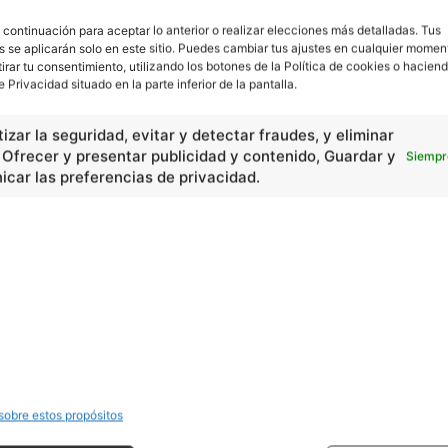
 continuación para aceptar lo anterior o realizar elecciones más detalladas. Tus
s se aplicarán solo en este sitio. Puedes cambiar tus ajustes en cualquier momen
tirar tu consentimiento, utilizando los botones de la Política de cookies o haciend
e Privacidad situado en la parte inferior de la pantalla.
izar la seguridad, evitar y detectar fraudes, y eliminar
, Ofrecer y presentar publicidad y contenido, Guardar y
Siempr
car las preferencias de privacidad.
En Básico
Las formas del relieve y sus características
402251
Números romanos
260221
Ángulos agudo, obtuso, recto y...
257660
En Historia
Las principales características...
525533
sobre estos propósitos
Características de la Revolución...
522317