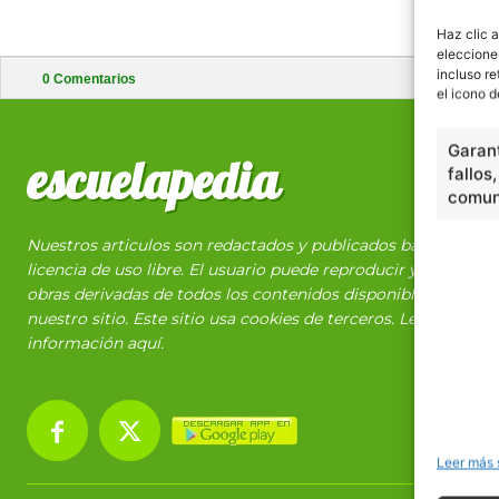
Haz clic a
eleccione
incluso re
0
Comentarios
el icono d
Garant
escuelapedia
fallos
comuni
Nuestros articulos son redactados y publicados bajo
licencia de uso libre. El usuario puede reproducir y hacer
obras derivadas de todos los contenidos disponibles en
nuestro sitio. Este sitio usa cookies de terceros. Lea más
información
aquí
.
Leer más 