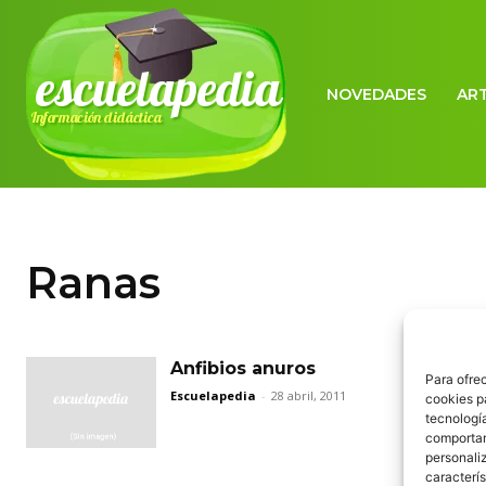
escuelapedia
NOVEDADES
AR
Información didáctica
Ranas
Anfibios anuros
Para ofre
Escuelapedia
-
28 abril, 2011
cookies p
tecnologí
comportam
personaliz
caracterís