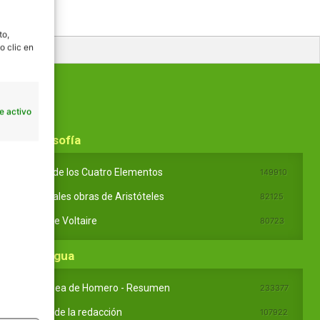
to,
o clic en
e activo
En Filosofía
Teoría de los Cuatro Elementos
149910
Principales obras de Aristóteles
82125
Ideas de Voltaire
80723
En Lengua
La Odisea de Homero - Resumen
233377
Partes de la redacción
107922