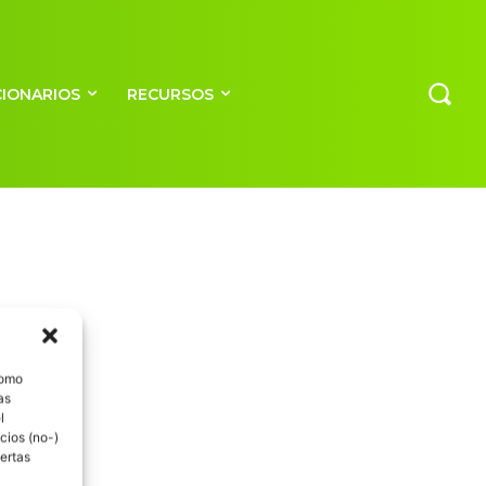
CIONARIOS
RECURSOS
como
as
l
cios (no-)
ertas