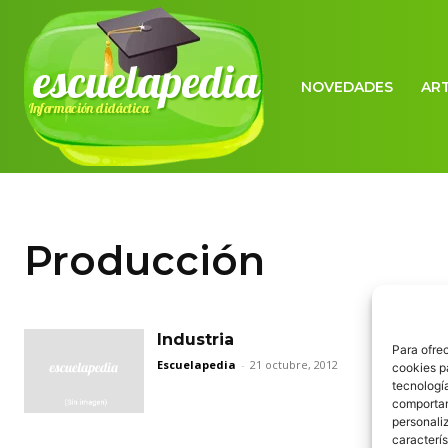
escuelapedia
NOVEDADES
AR
Información didáctica
Producción
Industria
Para ofre
Escuelapedia
-
21 octubre, 2012
cookies p
tecnologí
comportam
personaliz
caracterís