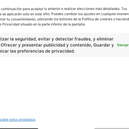
 continuación para aceptar lo anterior o realizar elecciones más detalladas. Tus
s se aplicarán solo en este sitio. Puedes cambiar tus ajustes en cualquier momen
tirar tu consentimiento, utilizando los botones de la Política de cookies o haciend
e Privacidad situado en la parte inferior de la pantalla.
izar la seguridad, evitar y detectar fraudes, y eliminar
, Ofrecer y presentar publicidad y contenido, Guardar y
Siempr
car las preferencias de privacidad.
En Básico
Las formas del relieve y sus características
402252
Números romanos
260228
Ángulos agudo, obtuso, recto y...
257661
En Historia
Las principales características...
525533
sobre estos propósitos
Características de la Revolución...
522321