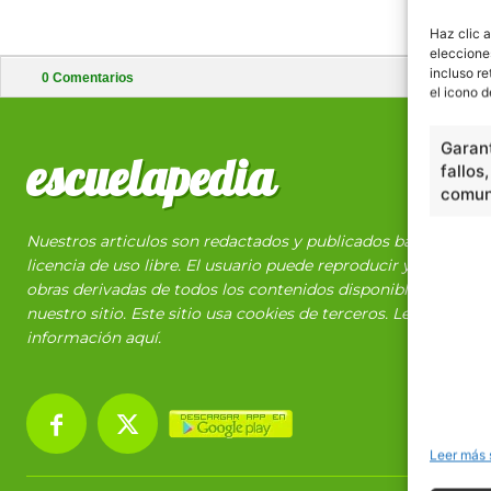
Haz clic a
eleccione
incluso re
0
Comentarios
el icono d
Garant
escuelapedia
fallos
comuni
Nuestros articulos son redactados y publicados bajo
licencia de uso libre. El usuario puede reproducir y hacer
obras derivadas de todos los contenidos disponibles en
nuestro sitio. Este sitio usa cookies de terceros. Lea más
información
aquí
.
Leer más 