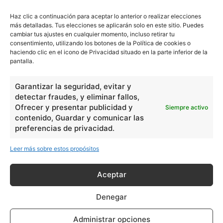
Lengua
211
Haz clic a continuación para aceptar lo anterior o realizar elecciones
Tecnología
270
más detalladas. Tus elecciones se aplicarán solo en este sitio. Puedes
cambiar tus ajustes en cualquier momento, incluso retirar tu
Varios
1185
consentimiento, utilizando los botones de la Política de cookies o
haciendo clic en el icono de Privacidad situado en la parte inferior de la
pantalla.
En Básico
Garantizar la seguridad, evitar y
Las formas del relieve y sus características
402253
detectar fraudes, y eliminar fallos,
Números romanos
Ofrecer y presentar publicidad y
260241
Siempre activo
contenido, Guardar y comunicar las
Ángulos agudo, obtuso, recto y...
257662
preferencias de privacidad.
En Filosofía
Leer más sobre estos propósitos
Teoría de los Cuatro Elementos
149910
Aceptar
Principales obras de Aristóteles
82125
Denegar
Ideas de Voltaire
80725
Administrar opciones