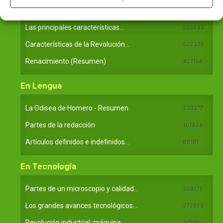
En Historia
Las principales características...
525533
Características de la Revolución...
522326
Renacimiento (Resumen)
457154
En Lengua
La Odisea de Homero - Resumen
233377
Partes de la redacción
107924
Artículos definidos e indefinidos...
66181
En Tecnología
Partes de un microscopio y calidad...
369775
Los grandes avances tecnológicos...
272923
Revolución industrial: máquina...
162460