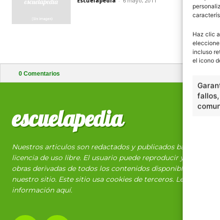
Escuelapedia
-
6 mayo, 2011
personaliz
caracterís
Haz clic a
eleccione
incluso re
el icono d
0
Comentarios
Garant
fallos
comuni
escuelapedia
Nuestros articulos son redactados y publicados bajo
licencia de uso libre. El usuario puede reproducir y hacer
obras derivadas de todos los contenidos disponibles en
nuestro sitio. Este sitio usa cookies de terceros. Lea más
información
aquí
.