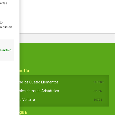
ertas
to,
o clic en
e activo
En Filosofía
Teoría de los Cuatro Elementos
149909
Principales obras de Aristóteles
82125
Ideas de Voltaire
80723
En Lengua