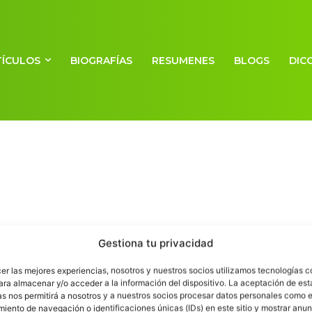
TÍCULOS
BIOGRAFÍAS
RESUMENES
BLOGS
DIC
Stonehenge y la medición del
Gestiona tu privacidad
tiempo
Escuelapedia
-
19 diciembre, 2011
cer las mejores experiencias, nosotros y nuestros socios utilizamos tecnologías 
ara almacenar y/o acceder a la información del dispositivo. La aceptación de est
Qué es la filosofía
as nos permitirá a nosotros y a nuestros socios procesar datos personales como e
iento de navegación o identificaciones únicas (IDs) en este sitio y mostrar anun