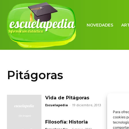
escuelapedia
NOVEDADES
AR
Información didáctica
Pitágoras
Vida de Pitágoras
Escuelapedia
-
19 diciembre, 2013
Para ofre
cookies p
Filosofía: Historia
tecnologí
comportam