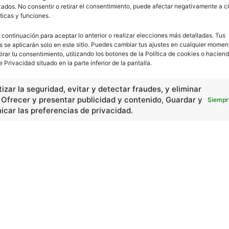
Escuelapedia
-
5 mayo, 2011
ados. No consentir o retirar el consentimiento, puede afectar negativamente a ci
ticas y funciones.
 continuación para aceptar lo anterior o realizar elecciones más detalladas. Tus
s se aplicarán solo en este sitio. Puedes cambiar tus ajustes en cualquier momen
tirar tu consentimiento, utilizando los botones de la Política de cookies o haciend
e Privacidad situado en la parte inferior de la pantalla.
izar la seguridad, evitar y detectar fraudes, y eliminar
, Ofrecer y presentar publicidad y contenido, Guardar y
Siempr
car las preferencias de privacidad.
En Básico
Las formas del relieve y sus características
402251
Números romanos
260218
Ángulos agudo, obtuso, recto y...
257660
En Historia