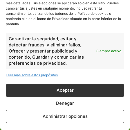
más detalladas. Tus elecciones se aplicarán solo en este sitio. Puedes
cambiar tus ajustes en cualquier momento, incluso retirar tu
consentimiento, utilizando los botones de la Política de cookies o
En Básico
haciendo clic en el icono de Privacidad situado en la parte inferior de la
pantalla.
Las formas del relieve y sus características
402252
Garantizar la seguridad, evitar y
Números romanos
260231
detectar fraudes, y eliminar fallos,
Ángulos agudo, obtuso, recto y...
257661
Ofrecer y presentar publicidad y
Siempre activo
contenido, Guardar y comunicar las
En Filosofía
preferencias de privacidad.
Leer más sobre estos propósitos
Teoría de los Cuatro Elementos
149910
Principales obras de Aristóteles
82125
Aceptar
Ideas de Voltaire
80723
Denegar
En Historia
Administrar opciones
Las principales características...
525533