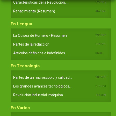
Características de la Revolución...
522322
Renacimiento (Resumen)
457154
En Lengua
La Odisea de Homero - Resumen
233377
Partes de la redacción
107923
Artículos definidos e indefinidos...
66181
En Tecnología
Partes de un microscopio y calidad...
369767
Los grandes avances tecnológicos...
272923
Revolución industrial: máquina...
162459
En Varios