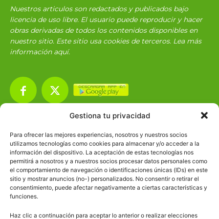
Nuestros articulos son redactados y publicados bajo
licencia de uso libre. El usuario puede reproducir y hacer
obras derivadas de todos los contenidos disponibles en
nuestro sitio. Este sitio usa cookies de terceros. Lea más
información
aquí
.
Gestiona tu privacidad
Básico
1966
Para ofrecer las mejores experiencias, nosotros y nuestros socios
Ciencias
2072
utilizamos tecnologías como cookies para almacenar y/o acceder a la
información del dispositivo. La aceptación de estas tecnologías nos
Filosofía
226
permitirá a nosotros y a nuestros socios procesar datos personales como
el comportamiento de navegación o identificaciones únicas (IDs) en este
Historia
1597
sitio y mostrar anuncios (no-) personalizados. No consentir o retirar el
Lengua
211
consentimiento, puede afectar negativamente a ciertas características y
funciones.
Tecnología
270
Haz clic a continuación para aceptar lo anterior o realizar elecciones
Varios
1185