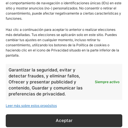
el comportamiento de navegación o identificaciones únicas (IDs) en este
sitio y mostrar anuncios (no-) personalizados. No consentir o retirar el
1
2
3
consentimiento, puede afectar negativamente a ciertas características y
funciones.
Haz clic a continuación para aceptar lo anterior o realizar elecciones
más detalladas. Tus elecciones se aplicarán solo en este sitio. Puedes
0
Comentarios
cambiar tus ajustes en cualquier momento, incluso retirar tu
consentimiento, utilizando los botones de la Política de cookies o
escuelapedia
haciendo clic en el icono de Privacidad situado en la parte inferior de la
pantalla.
Nuestros articulos son redactados y publicados bajo
Garantizar la seguridad, evitar y
licencia de uso libre. El usuario puede reproducir y hacer
detectar fraudes, y eliminar fallos,
obras derivadas de todos los contenidos disponibles en
Ofrecer y presentar publicidad y
Siempre activo
nuestro sitio. Este sitio usa cookies de terceros. Lea más
contenido, Guardar y comunicar las
preferencias de privacidad.
información
aquí
.
Leer más sobre estos propósitos
Aceptar