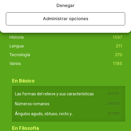
Denegar
Básico
1966
Administrar opciones
Ciencias
2072
Filosofía
226
Historia
1597
Lengua
211
Tecnología
270
Varios
1185
En Básico
Las formas del relieve y sus características
402251
Números romanos
260226
Ángulos agudo, obtuso, recto y...
257660
En Filosofía