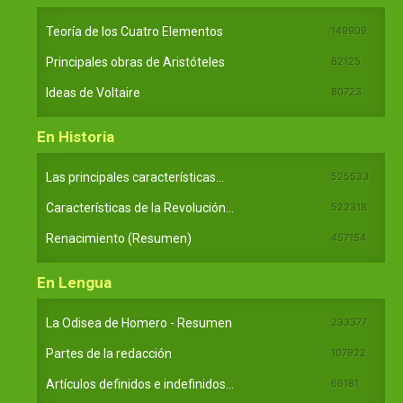
Teoría de los Cuatro Elementos
149909
Principales obras de Aristóteles
82125
Ideas de Voltaire
80723
En Historia
Las principales características...
525533
Características de la Revolución...
522318
Renacimiento (Resumen)
457154
En Lengua
La Odisea de Homero - Resumen
233377
Partes de la redacción
107922
Artículos definidos e indefinidos...
66181