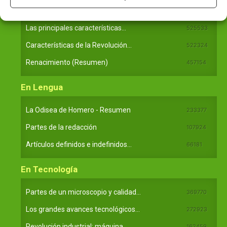
En Historia
Las principales características...
525533
Características de la Revolución...
522324
Renacimiento (Resumen)
457154
En Lengua
La Odisea de Homero - Resumen
233377
Partes de la redacción
107924
Artículos definidos e indefinidos...
66181
En Tecnología
Partes de un microscopio y calidad...
369770
Los grandes avances tecnológicos...
272923
Revolución industrial: máquina...
162459