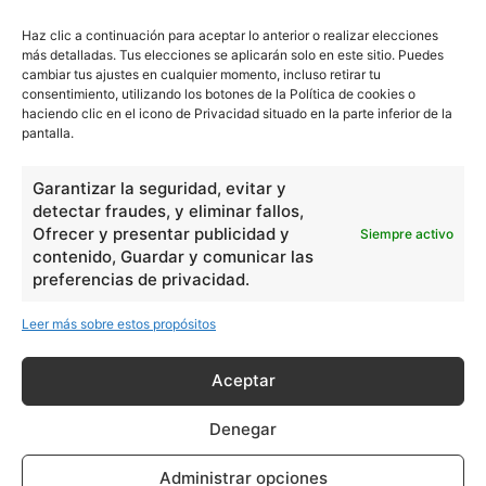
Lengua
211
Haz clic a continuación para aceptar lo anterior o realizar elecciones
Tecnología
270
más detalladas. Tus elecciones se aplicarán solo en este sitio. Puedes
cambiar tus ajustes en cualquier momento, incluso retirar tu
Varios
1185
consentimiento, utilizando los botones de la Política de cookies o
haciendo clic en el icono de Privacidad situado en la parte inferior de la
pantalla.
En Básico
Garantizar la seguridad, evitar y
Las formas del relieve y sus características
402252
detectar fraudes, y eliminar fallos,
Números romanos
Ofrecer y presentar publicidad y
260239
Siempre activo
contenido, Guardar y comunicar las
Ángulos agudo, obtuso, recto y...
257661
preferencias de privacidad.
En Filosofía
Leer más sobre estos propósitos
Teoría de los Cuatro Elementos
149910
Aceptar
Principales obras de Aristóteles
82125
Denegar
Ideas de Voltaire
80724
Administrar opciones