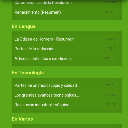
Características de la Revolución...
522309
Renacimiento (Resumen)
457152
En Lengua
La Odisea de Homero - Resumen
233375
Partes de la redacción
107917
Artículos definidos e indefinidos...
66180
En Tecnología
Partes de un microscopio y calidad...
369749
Los grandes avances tecnológicos...
272922
Revolución industrial: máquina...
162459
En Varios