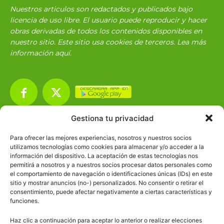
Nuestros articulos son redactados y publicados bajo
licencia de uso libre. El usuario puede reproducir y hacer
obras derivadas de todos los contenidos disponibles en
nuestro sitio. Este sitio usa cookies de terceros. Lea más
información
aquí
.
Gestiona tu privacidad
Básico
1966
Para ofrecer las mejores experiencias, nosotros y nuestros socios
Ciencias
2072
utilizamos tecnologías como cookies para almacenar y/o acceder a la
información del dispositivo. La aceptación de estas tecnologías nos
Filosofía
226
permitirá a nosotros y a nuestros socios procesar datos personales como
el comportamiento de navegación o identificaciones únicas (IDs) en este
Historia
1597
sitio y mostrar anuncios (no-) personalizados. No consentir o retirar el
Lengua
211
consentimiento, puede afectar negativamente a ciertas características y
funciones.
Tecnología
270
Haz clic a continuación para aceptar lo anterior o realizar elecciones
Varios
1185