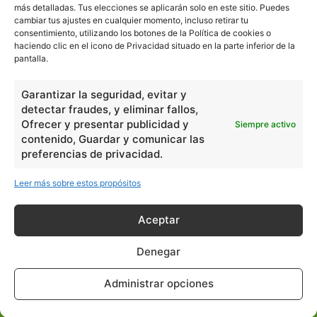
más detalladas. Tus elecciones se aplicarán solo en este sitio. Puedes
cambiar tus ajustes en cualquier momento, incluso retirar tu
consentimiento, utilizando los botones de la Política de cookies o
En Básico
haciendo clic en el icono de Privacidad situado en la parte inferior de la
pantalla.
Las formas del relieve y sus características
402251
Garantizar la seguridad, evitar y
Números romanos
260213
detectar fraudes, y eliminar fallos,
Ángulos agudo, obtuso, recto y...
257659
Ofrecer y presentar publicidad y
Siempre activo
contenido, Guardar y comunicar las
En Filosofía
preferencias de privacidad.
Leer más sobre estos propósitos
Teoría de los Cuatro Elementos
149909
Principales obras de Aristóteles
82125
Aceptar
Ideas de Voltaire
80721
Denegar
En Historia
Administrar opciones
Las principales características...
525532