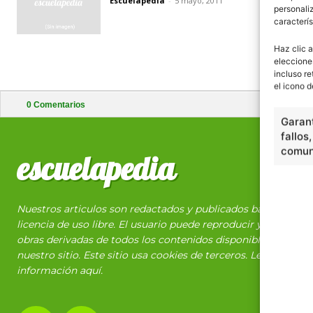
Escuelapedia
-
5 mayo, 2011
personaliz
caracterís
Haz clic a
eleccione
incluso re
el icono d
0
Comentarios
Garant
fallos
comuni
escuelapedia
Nuestros articulos son redactados y publicados bajo
licencia de uso libre. El usuario puede reproducir y hacer
obras derivadas de todos los contenidos disponibles en
nuestro sitio. Este sitio usa cookies de terceros. Lea más
información
aquí
.