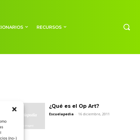
CIONARIOS
RECURSOS
¿Qué es el Op Art?
Escuelapedia
-
16 diciembre, 2011
como
as
l
cios (no-)