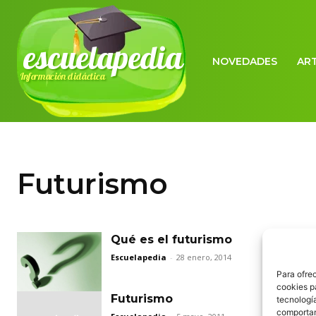
escuelapedia
NOVEDADES
AR
Información didáctica
Futurismo
Qué es el futurismo
Escuelapedia
-
28 enero, 2014
Para ofre
cookies p
Futurismo
tecnologí
comportam