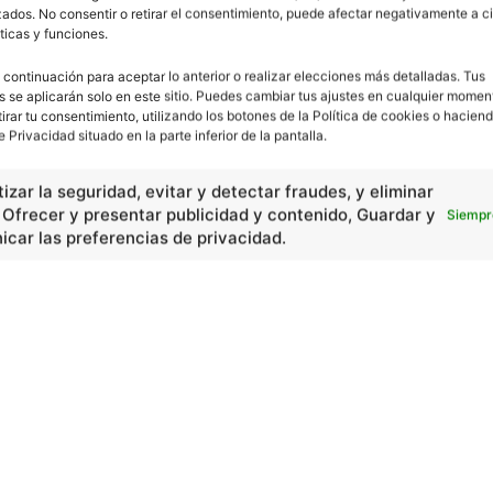
ados. No consentir o retirar el consentimiento, puede afectar negativamente a ci
ticas y funciones.
 continuación para aceptar lo anterior o realizar elecciones más detalladas. Tus
s se aplicarán solo en este sitio. Puedes cambiar tus ajustes en cualquier momen
tirar tu consentimiento, utilizando los botones de la Política de cookies o haciend
e Privacidad situado en la parte inferior de la pantalla.
izar la seguridad, evitar y detectar fraudes, y eliminar
, Ofrecer y presentar publicidad y contenido, Guardar y
Siempr
car las preferencias de privacidad.
En Básico
Las formas del relieve y sus características
402251
Números romanos
260221
Ángulos agudo, obtuso, recto y...
257660
En Historia