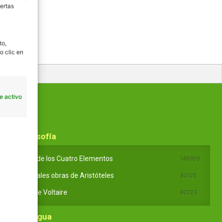
ertas
to,
o clic en
e activo
En Filosofía
Teoría de los Cuatro Elementos
149909
Principales obras de Aristóteles
82125
Ideas de Voltaire
80723
En Lengua