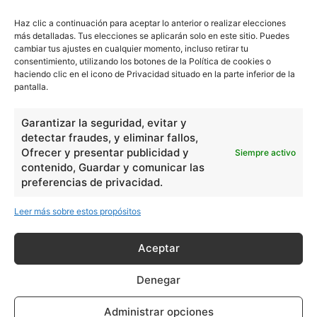
Lengua
211
Haz clic a continuación para aceptar lo anterior o realizar elecciones
Tecnología
270
más detalladas. Tus elecciones se aplicarán solo en este sitio. Puedes
cambiar tus ajustes en cualquier momento, incluso retirar tu
Varios
1185
consentimiento, utilizando los botones de la Política de cookies o
haciendo clic en el icono de Privacidad situado en la parte inferior de la
pantalla.
En Básico
Garantizar la seguridad, evitar y
Las formas del relieve y sus características
402251
detectar fraudes, y eliminar fallos,
Números romanos
Ofrecer y presentar publicidad y
260214
Siempre activo
contenido, Guardar y comunicar las
Ángulos agudo, obtuso, recto y...
257659
preferencias de privacidad.
En Filosofía
Leer más sobre estos propósitos
Teoría de los Cuatro Elementos
149909
Aceptar
Principales obras de Aristóteles
82125
Denegar
Ideas de Voltaire
80721
Administrar opciones