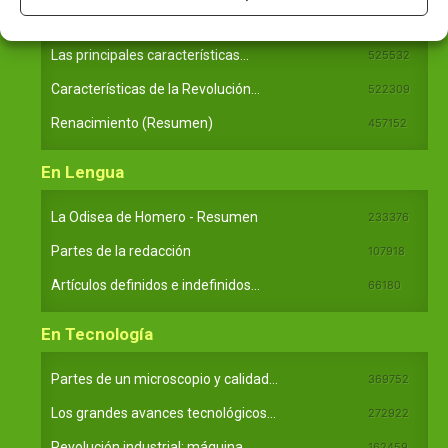
En Historia
Las principales características...
525532
Características de la Revolución...
522309
Renacimiento (Resumen)
457152
En Lengua
La Odisea de Homero - Resumen
233376
Partes de la redacción
107918
Artículos definidos e indefinidos...
66180
En Tecnología
Partes de un microscopio y calidad...
369752
Los grandes avances tecnológicos...
272922
Revolución industrial: máquina...
162459