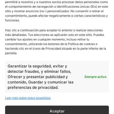
permitirá a nosotros y a nuestros socios procesar datos personales como
el comportamiento de navegación o identificaciones únicas (IDs) en este
sitio y mostrar anuncios (no-) personalizados. No consentir o retirar el
consentimiento, puede afectar negativamente a ciertas características y
Básico
1966
funciones.
Ciencias
2072
Haz clic a continuación para aceptar lo anterior o realizar elecciones
Filosofía
226
más detalladas. Tus elecciones se aplicarán solo en este sitio. Puedes
cambiar tus ajustes en cualquier momento, incluso retirar tu
Historia
1597
consentimiento, utilizando los botones de la Política de cookies o
Lengua
211
haciendo clic en el icono de Privacidad situado en la parte inferior de la
pantalla.
Tecnología
270
Varios
1185
Garantizar la seguridad, evitar y
detectar fraudes, y eliminar fallos,
Ofrecer y presentar publicidad y
Siempre activo
En Básico
contenido, Guardar y comunicar las
preferencias de privacidad.
Las formas del relieve y sus características
402251
Leer más sobre estos propósitos
Números romanos
260212
Ángulos agudo, obtuso, recto y...
257659
Aceptar