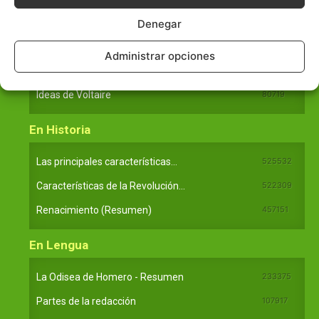
En Filosofía
Denegar
Teoría de los Cuatro Elementos
149909
Administrar opciones
Principales obras de Aristóteles
82125
Ideas de Voltaire
80719
En Historia
Las principales características...
525532
Características de la Revolución...
522309
Renacimiento (Resumen)
457151
En Lengua
La Odisea de Homero - Resumen
233375
Partes de la redacción
107917