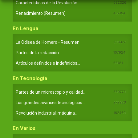
Características de la Revolución...
522326
Renacimiento (Resumen)
457154
En Lengua
La Odisea de Homero - Resumen
233377
Partes de la redacción
107924
Artículos definidos e indefinidos...
66181
En Tecnología
Partes de un microscopio y calidad...
369773
Los grandes avances tecnológicos...
272923
Revolución industrial: máquina...
162460
En Varios