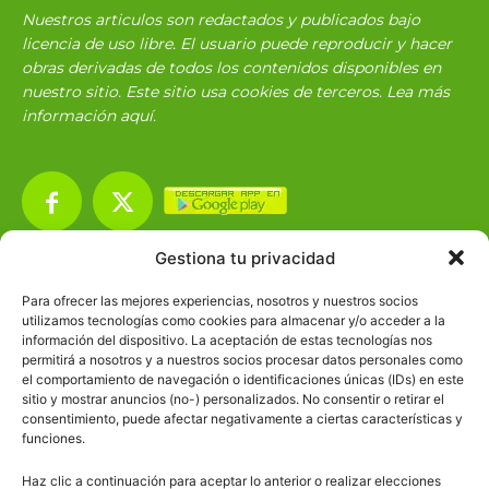
Nuestros articulos son redactados y publicados bajo
licencia de uso libre. El usuario puede reproducir y hacer
obras derivadas de todos los contenidos disponibles en
nuestro sitio. Este sitio usa cookies de terceros. Lea más
información
aquí
.
Gestiona tu privacidad
Básico
1966
Para ofrecer las mejores experiencias, nosotros y nuestros socios
Ciencias
2072
utilizamos tecnologías como cookies para almacenar y/o acceder a la
información del dispositivo. La aceptación de estas tecnologías nos
Filosofía
226
permitirá a nosotros y a nuestros socios procesar datos personales como
el comportamiento de navegación o identificaciones únicas (IDs) en este
Historia
1597
sitio y mostrar anuncios (no-) personalizados. No consentir o retirar el
Lengua
211
consentimiento, puede afectar negativamente a ciertas características y
funciones.
Tecnología
270
Haz clic a continuación para aceptar lo anterior o realizar elecciones
Varios
1185