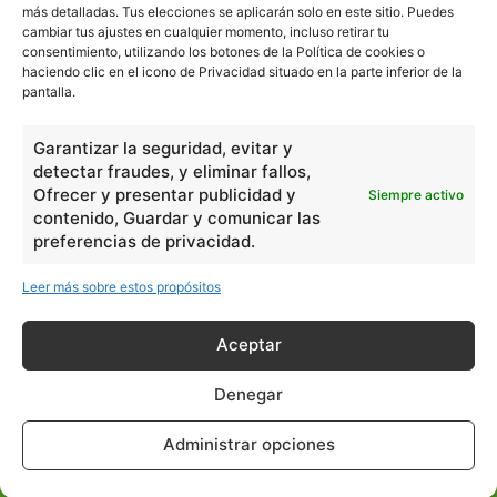
más detalladas. Tus elecciones se aplicarán solo en este sitio. Puedes
cambiar tus ajustes en cualquier momento, incluso retirar tu
consentimiento, utilizando los botones de la Política de cookies o
En Básico
haciendo clic en el icono de Privacidad situado en la parte inferior de la
pantalla.
Las formas del relieve y sus características
402252
Garantizar la seguridad, evitar y
Números romanos
260240
detectar fraudes, y eliminar fallos,
Ángulos agudo, obtuso, recto y...
257661
Ofrecer y presentar publicidad y
Siempre activo
contenido, Guardar y comunicar las
En Filosofía
preferencias de privacidad.
Leer más sobre estos propósitos
Teoría de los Cuatro Elementos
149910
Principales obras de Aristóteles
82125
Aceptar
Ideas de Voltaire
80725
Denegar
En Historia
Administrar opciones
Las principales características...
525533