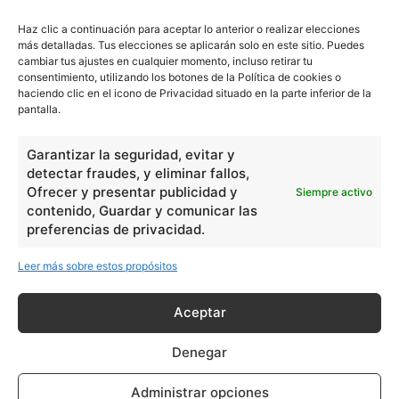
Lengua
211
Haz clic a continuación para aceptar lo anterior o realizar elecciones
Tecnología
270
más detalladas. Tus elecciones se aplicarán solo en este sitio. Puedes
cambiar tus ajustes en cualquier momento, incluso retirar tu
Varios
1185
consentimiento, utilizando los botones de la Política de cookies o
haciendo clic en el icono de Privacidad situado en la parte inferior de la
pantalla.
En Básico
Garantizar la seguridad, evitar y
Las formas del relieve y sus características
402252
detectar fraudes, y eliminar fallos,
Números romanos
Ofrecer y presentar publicidad y
260229
Siempre activo
contenido, Guardar y comunicar las
Ángulos agudo, obtuso, recto y...
257661
preferencias de privacidad.
En Filosofía
Leer más sobre estos propósitos
Teoría de los Cuatro Elementos
149910
Aceptar
Principales obras de Aristóteles
82125
Denegar
Ideas de Voltaire
80723
Administrar opciones