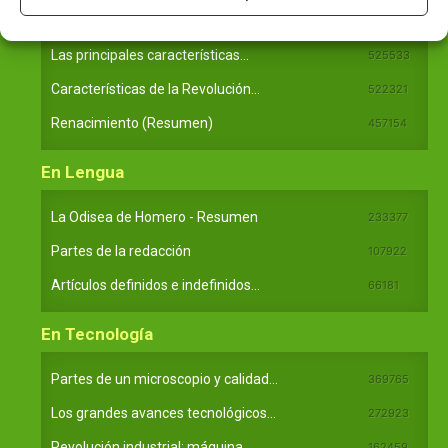
En Historia
Las principales características...
525533
Características de la Revolución...
522321
Renacimiento (Resumen)
457154
En Lengua
La Odisea de Homero - Resumen
233377
Partes de la redacción
107922
Artículos definidos e indefinidos...
66181
En Tecnología
Partes de un microscopio y calidad...
369765
Los grandes avances tecnológicos...
272923
Revolución industrial: máquina...
162459