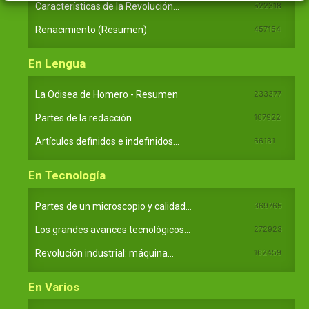
Características de la Revolución...
522318
Renacimiento (Resumen)
457154
En Lengua
La Odisea de Homero - Resumen
233377
Partes de la redacción
107922
Artículos definidos e indefinidos...
66181
En Tecnología
Partes de un microscopio y calidad...
369765
Los grandes avances tecnológicos...
272923
Revolución industrial: máquina...
162459
En Varios