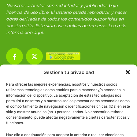
Nuestros articulos son redactados y publicados bajo
licencia de uso libre. El usuario puede reproducir y hacer
obras derivadas de todos los contenidos disponibles en
nuestro sitio. Este sitio usa cookies de terceros. Lea más
información
aquí
.
Gestiona tu privacidad
Básico
1966
Para ofrecer las mejores experiencias, nosotros y nuestros socios
Ciencias
2072
utilizamos tecnologías como cookies para almacenar y/o acceder a la
información del dispositivo. La aceptación de estas tecnologías nos
Filosofía
226
permitirá a nosotros y a nuestros socios procesar datos personales como
el comportamiento de navegación o identificaciones únicas (IDs) en este
Historia
1597
sitio y mostrar anuncios (no-) personalizados. No consentir o retirar el
Lengua
211
consentimiento, puede afectar negativamente a ciertas características y
funciones.
Tecnología
270
Haz clic a continuación para aceptar lo anterior o realizar elecciones
Varios
1185