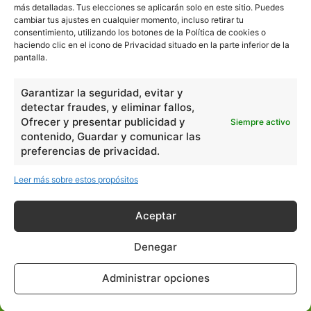
más detalladas. Tus elecciones se aplicarán solo en este sitio. Puedes
cambiar tus ajustes en cualquier momento, incluso retirar tu
consentimiento, utilizando los botones de la Política de cookies o
En Básico
haciendo clic en el icono de Privacidad situado en la parte inferior de la
pantalla.
Las formas del relieve y sus características
402251
Garantizar la seguridad, evitar y
Números romanos
260226
detectar fraudes, y eliminar fallos,
Ángulos agudo, obtuso, recto y...
257660
Ofrecer y presentar publicidad y
Siempre activo
contenido, Guardar y comunicar las
En Filosofía
preferencias de privacidad.
Leer más sobre estos propósitos
Teoría de los Cuatro Elementos
149909
Principales obras de Aristóteles
82125
Aceptar
Ideas de Voltaire
80723
Denegar
En Historia
Administrar opciones
Las principales características...
525533