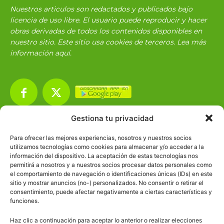
Nuestros articulos son redactados y publicados bajo
licencia de uso libre. El usuario puede reproducir y hacer
obras derivadas de todos los contenidos disponibles en
nuestro sitio. Este sitio usa cookies de terceros. Lea más
información
aquí
.
Gestiona tu privacidad
Básico
1966
Para ofrecer las mejores experiencias, nosotros y nuestros socios
Ciencias
2072
utilizamos tecnologías como cookies para almacenar y/o acceder a la
información del dispositivo. La aceptación de estas tecnologías nos
Filosofía
226
permitirá a nosotros y a nuestros socios procesar datos personales como
el comportamiento de navegación o identificaciones únicas (IDs) en este
Historia
1597
sitio y mostrar anuncios (no-) personalizados. No consentir o retirar el
Lengua
211
consentimiento, puede afectar negativamente a ciertas características y
funciones.
Tecnología
270
Haz clic a continuación para aceptar lo anterior o realizar elecciones
Varios
1185