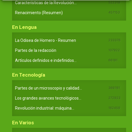
Características de la Revolución...
522318
Renacimiento (Resumen)
457153
En Lengua
La Odisea de Homero - Resumen
233376
Partes de la redacción
107922
Artículos definidos e indefinidos...
66181
En Tecnología
Partes de un microscopio y calidad...
369761
Los grandes avances tecnológicos...
272923
Revolución industrial: máquina...
162459
En Varios