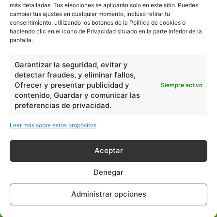
más detalladas. Tus elecciones se aplicarán solo en este sitio. Puedes
cambiar tus ajustes en cualquier momento, incluso retirar tu
consentimiento, utilizando los botones de la Política de cookies o
En Básico
haciendo clic en el icono de Privacidad situado en la parte inferior de la
pantalla.
Las formas del relieve y sus características
402251
Garantizar la seguridad, evitar y
Números romanos
260223
detectar fraudes, y eliminar fallos,
Ángulos agudo, obtuso, recto y...
257660
Ofrecer y presentar publicidad y
Siempre activo
contenido, Guardar y comunicar las
En Filosofía
preferencias de privacidad.
Leer más sobre estos propósitos
Teoría de los Cuatro Elementos
149909
Principales obras de Aristóteles
82125
Aceptar
Ideas de Voltaire
80723
Denegar
En Historia
Administrar opciones
Las principales características...
525533